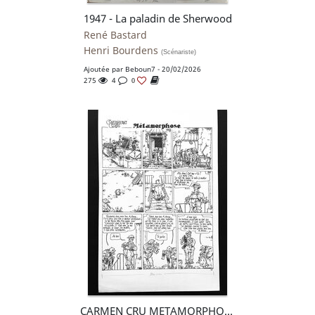
1947 - La paladin de Sherwood
René Bastard
Henri Bourdens
(Scénariste)
Ajoutée par
Beboun7
- 20/02/2026
275
4
0
CARMEN CRU METAMORPHOSÉE