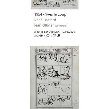
1954 - Yves le Loup
René Bastard
Jean Ollivier
(Scénariste)
Ajoutée par
Beboun7
- 10/03/2026
242
4
0