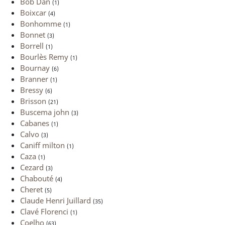
Bob Dan
(1)
Boixcar
(4)
Bonhomme
(1)
Bonnet
(3)
Borrell
(1)
Bourlès Remy
(1)
Bournay
(6)
Branner
(1)
Bressy
(6)
Brisson
(21)
Buscema john
(3)
Cabanes
(1)
Calvo
(3)
Caniff milton
(1)
Caza
(1)
Cezard
(3)
Chabouté
(4)
Cheret
(5)
Claude Henri Juillard
(35)
Clavé Florenci
(1)
Coelho
(63)