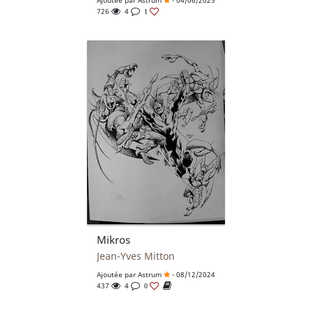
726
4
1
Mikros
Jean-Yves Mitton
Ajoutée par
Astrum
- 08/12/2024
437
4
0