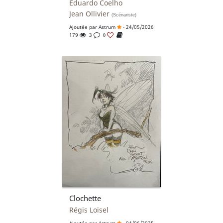
Eduardo Coelho
Jean Ollivier
(Scénariste)
Ajoutée par
Astrum
- 24/05/2026
179
3
0
Clochette
Régis Loisel
Ajoutée par
Astrum
- 04/06/2025