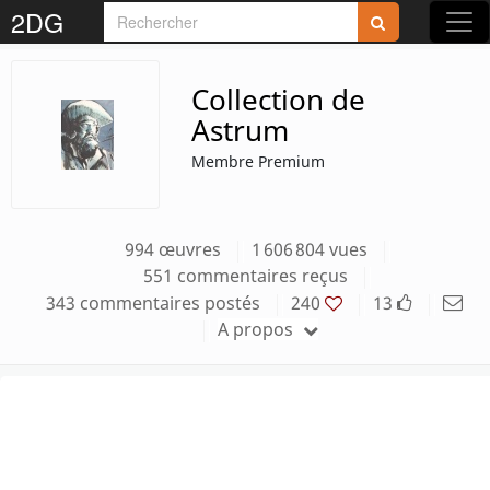
2DG
Rejoignez-nous sur 2DG !
Collection de
Astrum
Membre Premium
Accédez aux planches et illustrations
réservées aux membres
994 œuvres
1 606 804 vues
551 commentaires reçus
Découvrez de nouvelles fonctionnalités
343 commentaires postés
240
13
gratuites !
A propos
S'inscrire
Fermer