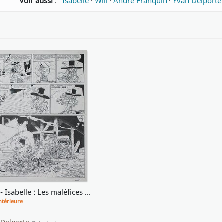
Voir aussi :
Isabelle
·
Will
·
André Franquin
·
Yvan Delporte
1975 - Isabelle : Les maléfices de l'Oncle Hermès *
ntérieure
 Delporte