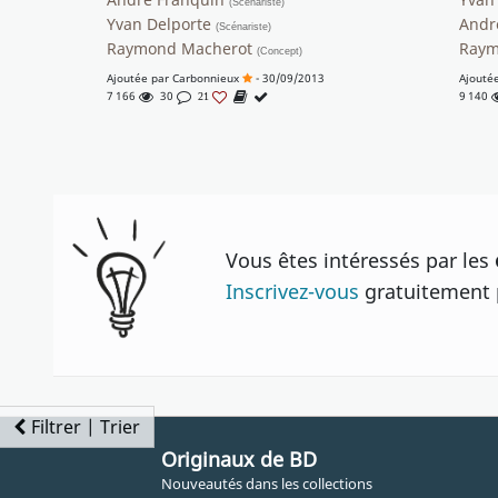
(Scénariste)
Yvan Delporte
Andr
(Scénariste)
Raymond Macherot
Raym
(Concept)
Ajoutée par
Carbonnieux
- 30/09/2013
Ajouté
7 166
30
9 140
21
Vous êtes intéressés par les
Inscrivez-vous
gratuitement p
Filtrer | Trier
Originaux de BD
Nouveautés dans les collections