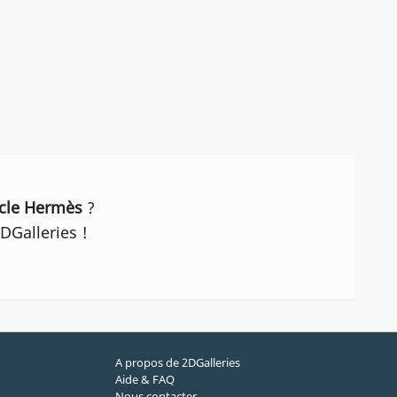
ncle Hermès
?
DGalleries !
A propos de 2DGalleries
Aide & FAQ
Nous contacter