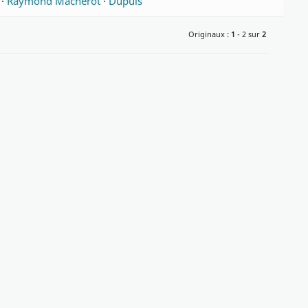
·
Raymond Macherot
·
Dupuis
Originaux :
1
- 2 sur
2