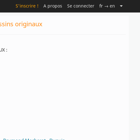
S'inscrire !
A propos
Se connecter
fr
→ en
ssins originaux
UX :