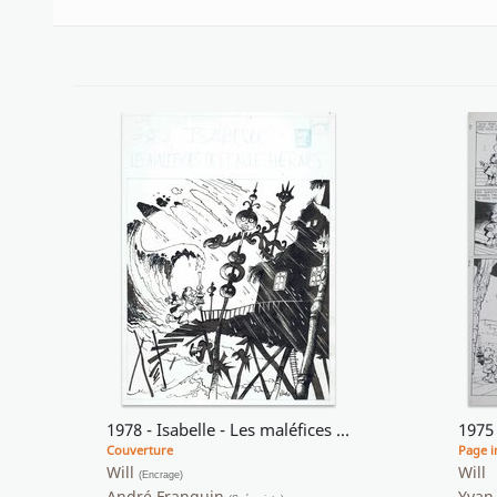
1978 - Isabelle - Les maléfices de l'Oncle Hermes *
Couverture
Page i
Will
Will
(Encrage)
André Franquin
Yvan