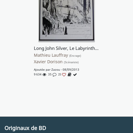
Long John Silver, Le Labyrinthe d'émeraude (T.3), Planche 32
Mathieu Lauffray
(Encrage)
Xavier Dorison
(Scénariste)
Ajoutée par
Zazou
- 08/09/2013
9 634
35
25
Originaux de BD