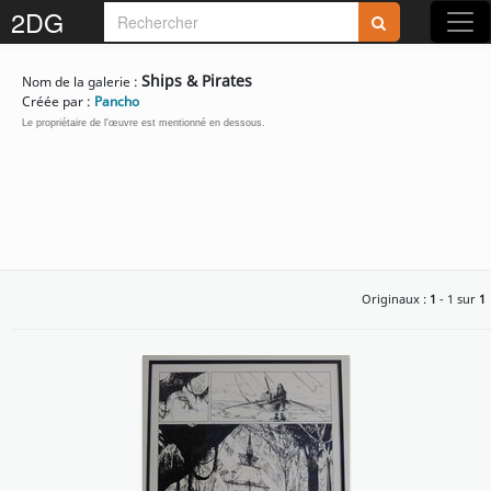
2DG
Ships & Pirates
Nom de la galerie :
Créée par :
Pancho
Le propriétaire de l'œuvre est mentionné en dessous.
Originaux :
1
- 1 sur
1