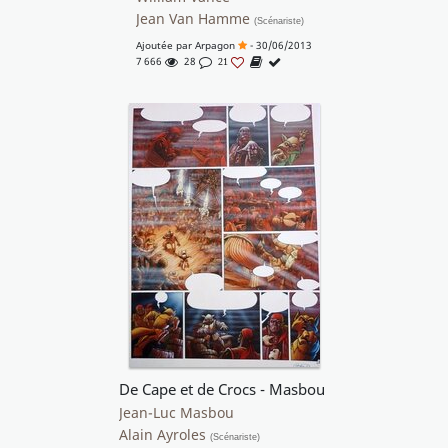
Jean Van Hamme
(Scénariste)
Ajoutée par
Arpagon
- 30/06/2013
7 666
28
21
De Cape et de Crocs - Masbou
Jean-Luc Masbou
Alain Ayroles
(Scénariste)