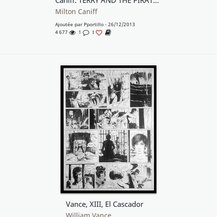
Caniff: TERRY AND THE PIRATES SUNDAY (8/8/43)
Milton Caniff
Ajoutée par
Pportillo
- 26/12/2013
4 677
1
1
Vance, XIII, El Cascador
William Vance