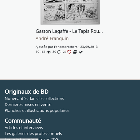
Gaston Lagaffe - Le Tapis Rouge (Gag 562)
André Franquin
Ajoutée par
Fandesbrothers
- 23/09/2013
10 166
30
29
Originaux de BD
Nouveautés dans les collections
Dernières mises en vente
Planches et illustrations populaires
Communauté
Articles et interviews
Les galeries des professionnels
Les artistes présents sur 2DG