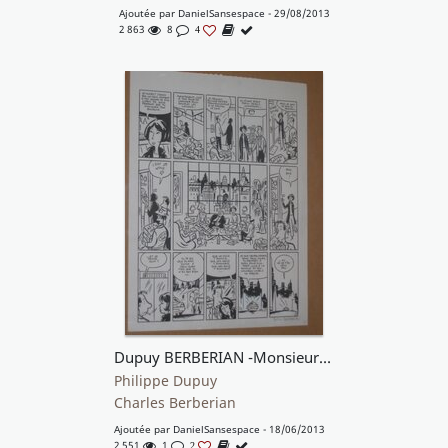
Ajoutée par
DanielSansespace
- 29/08/2013
2 863
8
4
Dupuy BERBERIAN -Monsieur Jean t5
Philippe Dupuy
Charles Berberian
Ajoutée par
DanielSansespace
- 18/06/2013
2 551
1
2