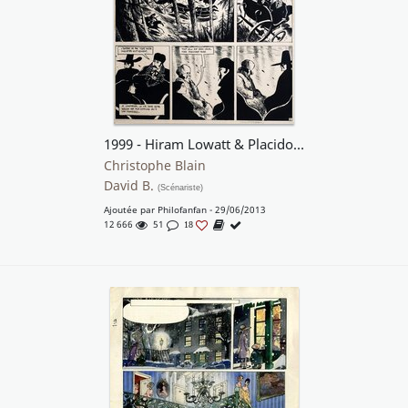
1999 - Hiram Lowatt & Placido : Les Ogres - Ne ralentis pas l'allure ! -
Christophe Blain
David B.
(Scénariste)
Ajoutée par
Philofanfan
- 29/06/2013
12 666
51
18