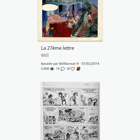
La 27ème lettre
Will
Ajoutée par
BillBaroud
- 07/02/2014
3 408
10
10