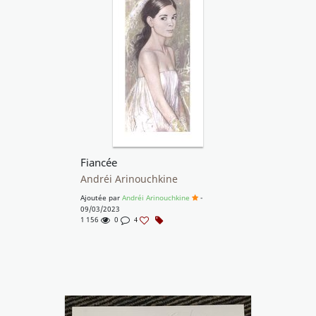
Fiancée
Andréi Arinouchkine
Ajoutée par
Andréi Arinouchkine
-
09/03/2023
1 156
0
4