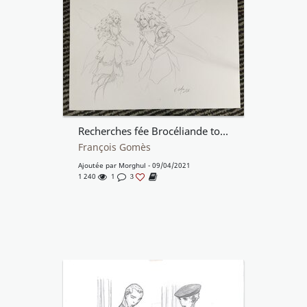
Recherches fée Brocéliande tome5
François Gomès
Ajoutée par
Morghul
- 09/04/2021
1 240
1
3