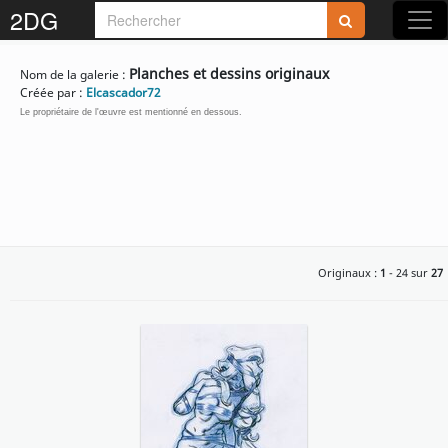
2DG
Rejoignez-nous sur 2DG !
Planches et dessins originaux
Nom de la galerie :
Créée par :
Elcascador72
Le propriétaire de l'œuvre est mentionné en dessous.
Accédez aux planches et illustrations
réservées aux membres
Découvrez de nouvelles fonctionnalités
Originaux :
1
- 24 sur
27
gratuites !
S'inscrire
Fermer