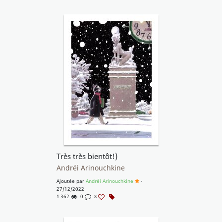
Très très bientôt!)
Andréi Arinouchkine
Ajoutée par
Andréi Arinouchkine
-
27/12/2022
1 362
0
3