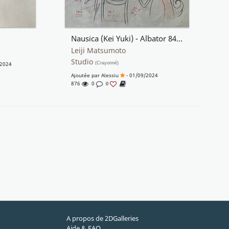
Nausica (Kei Yuki) - Albator 84 (Harlock) - genga
Leiji Matsumoto
Studio
/2024
(Crayonné)
Ajoutée par
Alessiu
- 01/09/2024
876
0
0
A propos de 2DGalleries
Aide & FAQ