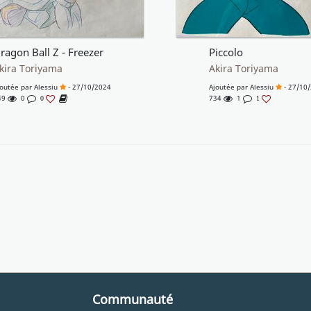
ragon Ball Z - Freezer
Piccolo
kira Toriyama
Akira Toriyama
joutée par
Alessiu
- 27/10/2024
Ajoutée par
Alessiu
- 27/10
49
0
734
1
0
1
Communauté