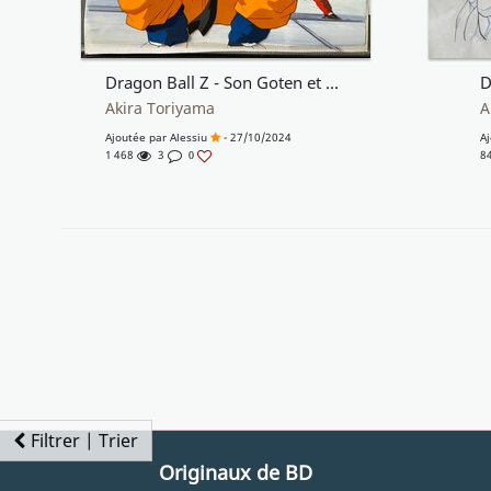
Dragon Ball Z - Son Goten et Son Gohan
D
Akira Toriyama
A
Ajoutée par
Alessiu
- 27/10/2024
A
1 468
3
8
0
Filtrer | Trier
Originaux de BD