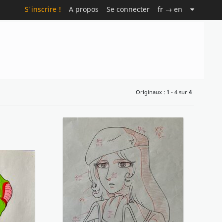
S'inscrire !
A propos
Se connecter
fr
→ en
Originaux :
1
- 4 sur
4