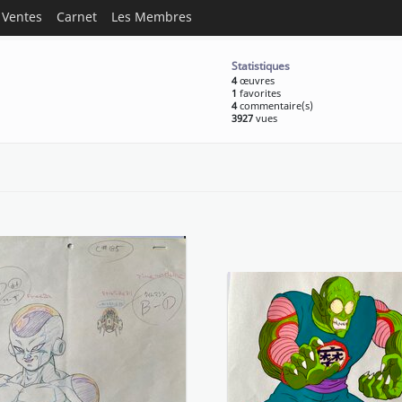
Ventes
Carnet
Les Membres
Statistiques
4
œuvres
1
favorites
4
commentaire(s)
3927
vues