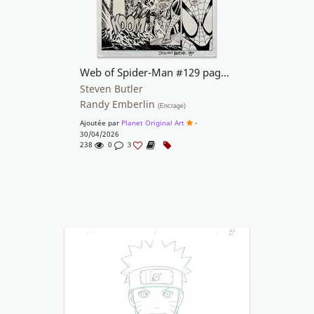
Web of Spider-Man #129 page 20
Steven Butler
Randy Emberlin
(Encrage)
Ajoutée par
Planet Original Art
-
30/04/2026
238
0
3