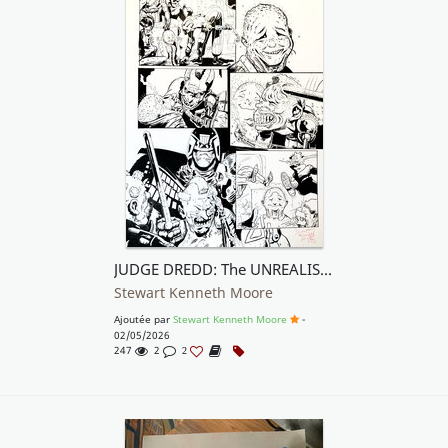
JUDGE DREDD: The UNREALISTS, Page 3 original Inks.
Stewart Kenneth Moore
Ajoutée par
Stewart Kenneth Moore
-
02/05/2026
247
2
2