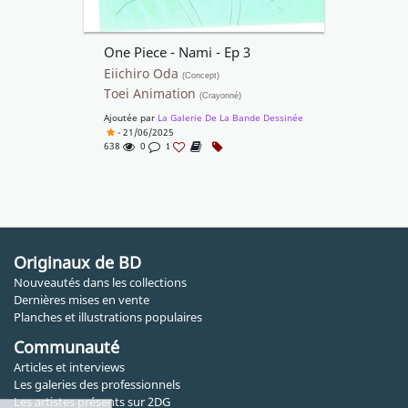
One Piece - Nami - Ep 3
Eiichiro Oda
(Concept)
Toei Animation
(Crayonné)
Ajoutée par
La Galerie De La Bande Dessinée
- 21/06/2025
638
0
1
Originaux de BD
Nouveautés dans les collections
Dernières mises en vente
Planches et illustrations populaires
Communauté
Articles et interviews
Les galeries des professionnels
Les artistes présents sur 2DG