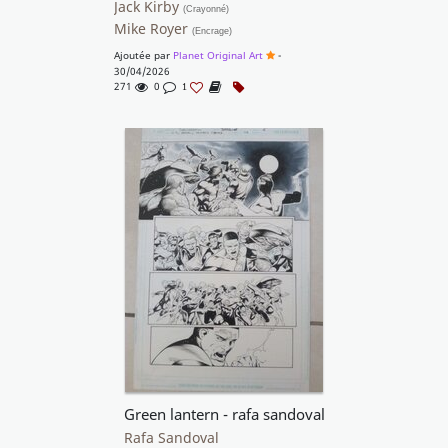
Jack Kirby
(Crayonné)
Mike Royer
(Encrage)
Ajoutée par
Planet Original Art
-
30/04/2026
271
0
1
Green lantern - rafa sandoval
Rafa Sandoval