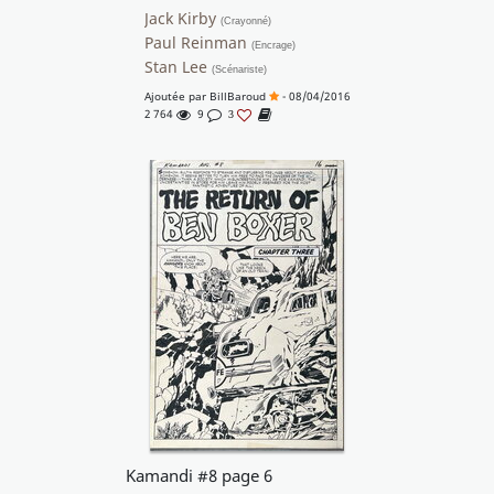
Jack Kirby
(Crayonné)
Paul Reinman
(Encrage)
Stan Lee
(Scénariste)
Ajoutée par
BillBaroud
- 08/04/2016
2 764
9
3
Kamandi #8 page 6