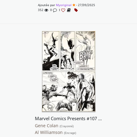
Ajoutée par
Myoriginal
- 27/09/2025
352
0
1
Marvel Comics Presents #107 : Wolverine and Nightcrawler - Page 8
Gene Colan
(Crayonné)
Al Williamson
(Encrage)