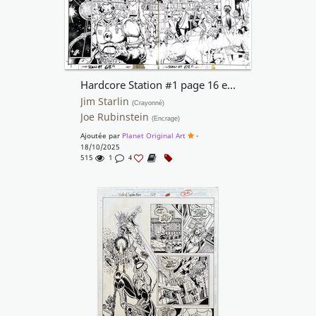
Hardcore Station #1 page 16 et 17 Jim Starlin
Jim Starlin
(Crayonné)
Joe Rubinstein
(Encrage)
Ajoutée par
Planet Original Art
-
18/10/2025
515
1
4