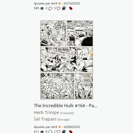
Ajoutée par
Art9
- 25/10/2025
585
2
3
The Incredible Hulk #164 - Page 9
Herb Trimpe
(Crayonné)
Sal Trapani
(Encrage)
Ajoutée par
Art9
- 24/08/2025
411
0
1