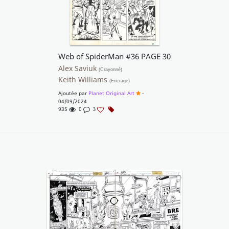
Web of SpiderMan #36 PAGE 30
Alex Saviuk
(Crayonné)
Keith Williams
(Encrage)
Ajoutée par
Planet Original Art
-
04/09/2024
935
0
3