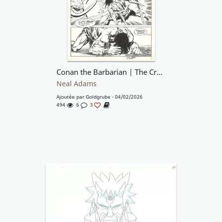
Conan the Barbarian | The Crawler in the Mists | #PR-31 #116
Neal Adams
Ajoutée par
Goldgrube
- 04/02/2026
494
6
3