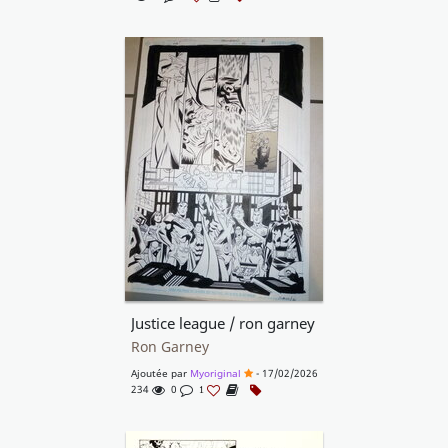
Justice league / ron garney
Ron Garney
Ajoutée par
Myoriginal
- 17/02/2026
234
0
1