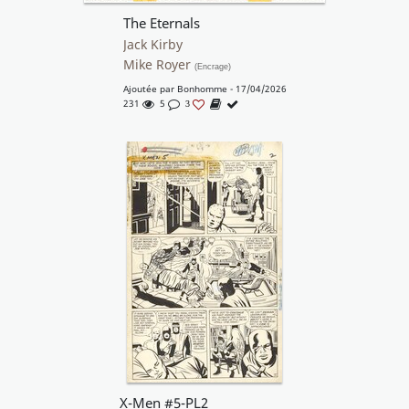
The Eternals
Jack Kirby
Mike Royer
(Encrage)
Ajoutée par
Bonhomme
- 17/04/2026
231
5
3
X-Men #5-PL2