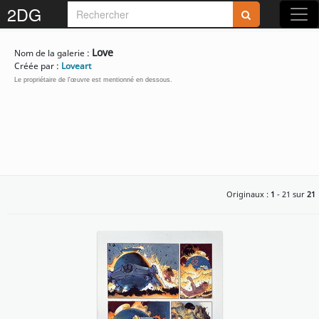
2DG
Rejoignez-nous sur 2DG !
Love
Nom de la galerie :
Créée par :
Loveart
Le propriétaire de l'œuvre est mentionné en dessous.
Accédez aux planches et illustrations
réservées aux membres
Découvrez de nouvelles fonctionnalités
Originaux :
1
- 21 sur
21
gratuites !
S'inscrire
Fermer