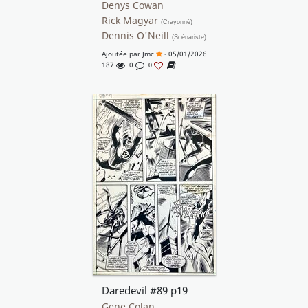
Denys Cowan
Rick Magyar
(Crayonné)
Dennis O'Neill
(Scénariste)
Ajoutée par
Jmc
- 05/01/2026
187
0
0
Daredevil #89 p19
Gene Colan