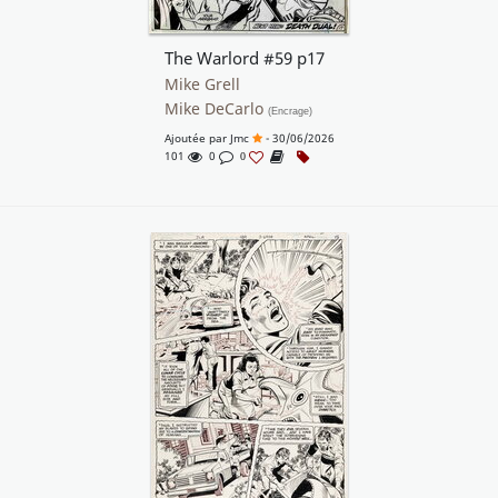
The Warlord #59 p17
Mike Grell
Mike DeCarlo
(Encrage)
Ajoutée par
Jmc
- 30/06/2026
101
0
0