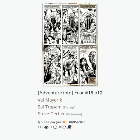
(Adventure into) Fear #18 p10
Val Mayerik
Sal Trapani
(Encrage)
Steve Gerber
(Scénariste)
Ajoutée par
Jmc
- 30/05/2026
116
1
0