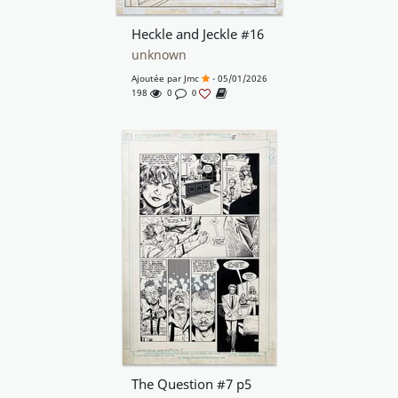
Heckle and Jeckle #16
unknown
Ajoutée par
Jmc
- 05/01/2026
198
0
0
The Question #7 p5