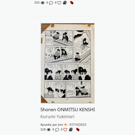
355
0
0
Shonen ONMITSU KENSHI
Kurumi Yukimori
Ajoutée par
Jmc
- 07/10/2025
328
0
0