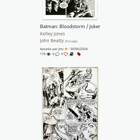
Batman: Bloodstorm / Joker
Kelley Jones
John Beatty
(Encrage)
Ajoutée par
Jmc
- 30/06/2026
176
0
0