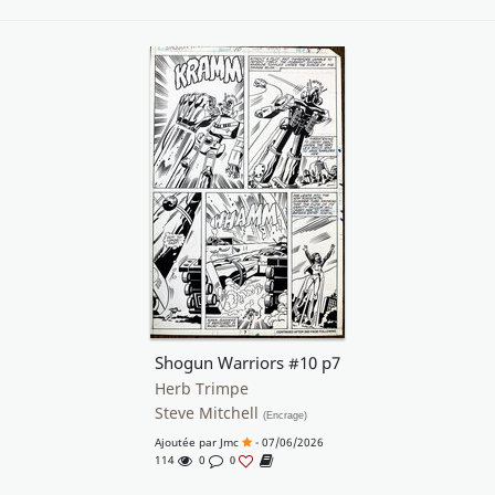
Shogun Warriors #10 p7
Herb Trimpe
Steve Mitchell
(Encrage)
Ajoutée par
Jmc
- 07/06/2026
114
0
0