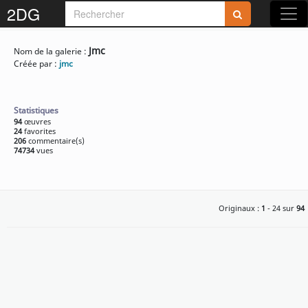
2DG
Rejoignez-nous sur 2DG !
Jmc
Nom de la galerie :
Créée par :
jmc
Statistiques
94
œuvres
24
favorites
Accédez aux planches et illustrations
206
commentaire(s)
74734
vues
réservées aux membres
Découvrez de nouvelles fonctionnalités
gratuites !
Originaux :
1
- 24 sur
94
S'inscrire
Fermer