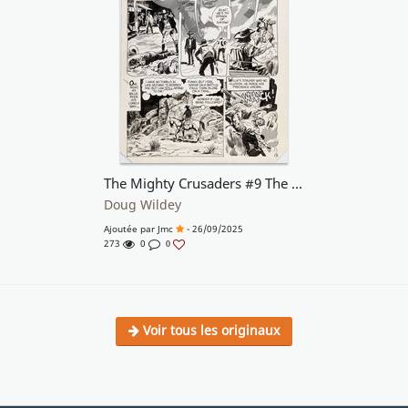
The Mighty Crusaders #9 The Necklace of Eesalu story p3
Doug Wildey
Ajoutée par
Jmc
- 26/09/2025
273
0
0
Voir tous les originaux