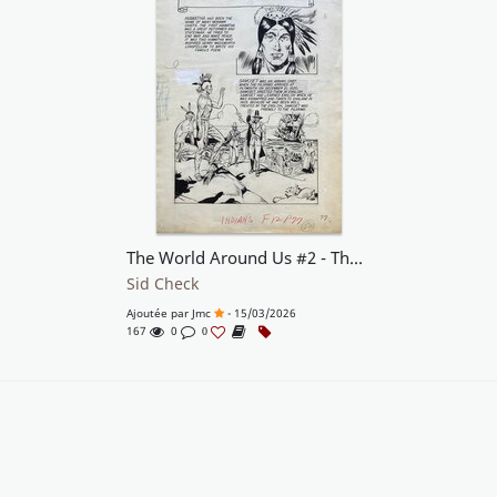
The World Around Us #2 - The Illustrated Story of Indians
Sid Check
Ajoutée par
Jmc
- 15/03/2026
167
0
0