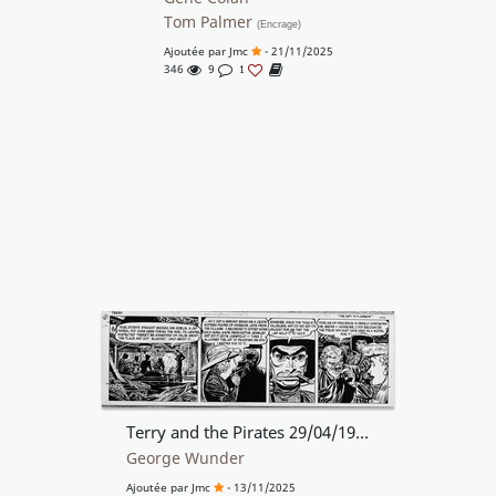
Tom Palmer
(Encrage)
Ajoutée par
Jmc
- 21/11/2025
346
9
1
Terry and the Pirates 29/04/1948
George Wunder
Ajoutée par
Jmc
- 13/11/2025