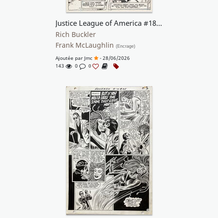
Justice League of America #189 p12
Rich Buckler
Frank McLaughlin
(Encrage)
Ajoutée par
Jmc
- 28/06/2026
143
0
0