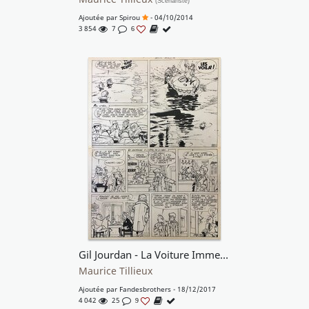
(Scénariste)
Ajoutée par
Spirou
- 04/10/2014
3 854
7
6
Gil Jourdan - La Voiture Immergée pl. 39
Maurice Tillieux
Ajoutée par
Fandesbrothers
- 18/12/2017
4 042
25
9