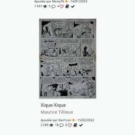
Ajoutée par
Marty76
- 14/01/2023
1 597
5
4
Xique-Xique
Maurice Tillieux
Ajoutée par
Den1con
- 15/02/2022
2 289
18
6