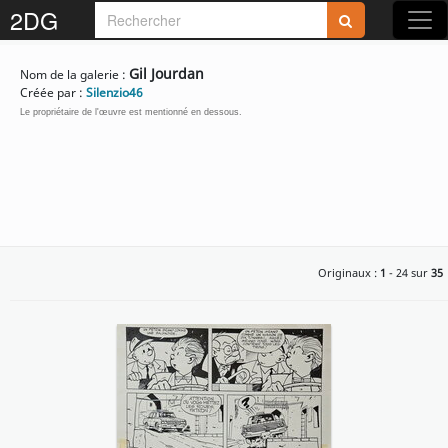
2DG
Rejoignez-nous sur 2DG !
Gil Jourdan
Nom de la galerie :
Créée par :
Silenzio46
Le propriétaire de l'œuvre est mentionné en dessous.
Accédez aux planches et illustrations
réservées aux membres
Découvrez de nouvelles fonctionnalités
Originaux :
1
- 24 sur
35
gratuites !
S'inscrire
Fermer