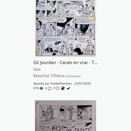
Gil Jourdan - Carats en vrac - T13 p.31
Gos
Maurice Tillieux
(Scénariste)
Ajoutée par
FanDePlanches
- 22/01/2024
578
3
2