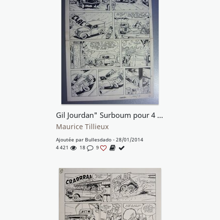
Gil Jourdan" Surboum pour 4 roues"
Maurice Tillieux
Ajoutée par
Bullesdado
- 28/01/2014
4 421
18
9