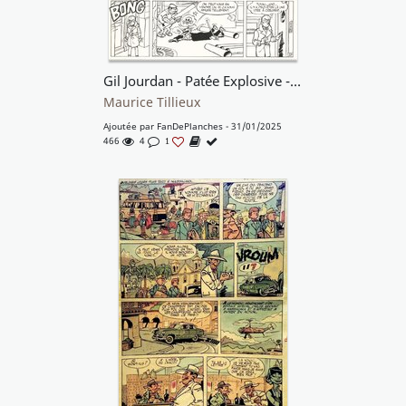
Gil Jourdan - Patée Explosive - T12 p 9
Maurice Tillieux
Ajoutée par
FanDePlanches
- 31/01/2025
466
4
1