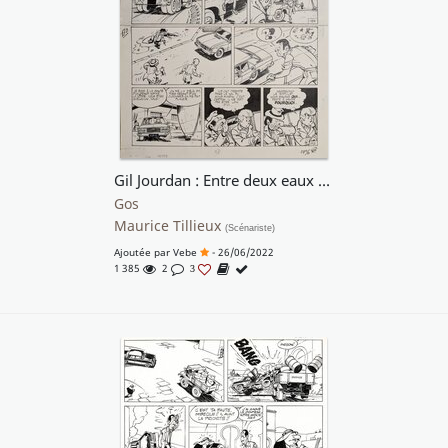
Gil Jourdan : Entre deux eaux (tome 16), page 17
Gos
Maurice Tillieux
(Scénariste)
Ajoutée par
Vebe
- 26/06/2022
1 385
2
3