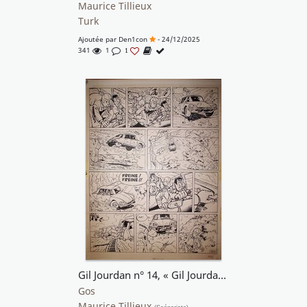
Maurice Tillieux
Turk
Ajoutée par
Den1con
- 24/12/2025
341
1
1
Gil Jourdan n° 14, « Gil Jourdan et les Fantômes », planche 23, 1971.
Gos
Maurice Tillieux