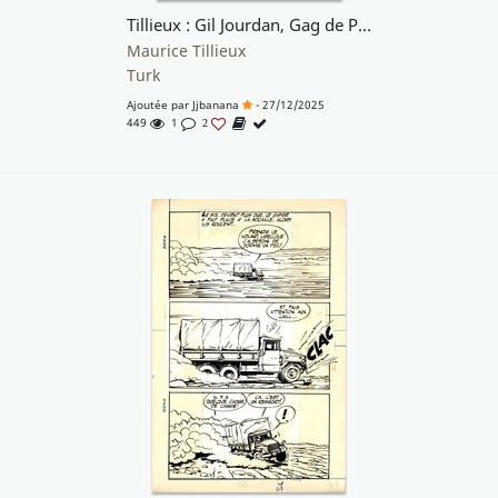
Tillieux : Gil Jourdan, Gag de Poche n° 53 planche 22
Maurice Tillieux
Turk
Ajoutée par
Jjbanana
- 27/12/2025
449
1
2