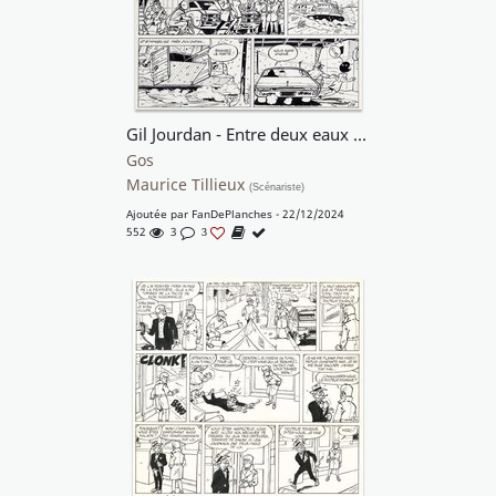
Gil Jourdan - Entre deux eaux - "Les santons" - T16 p45
Gos
Maurice Tillieux
(Scénariste)
Ajoutée par
FanDePlanches
- 22/12/2024
552
3
3