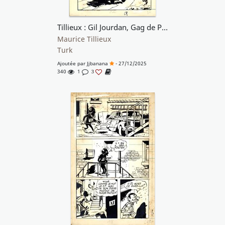
Tillieux : Gil Jourdan, Gag de Poche n° 53 planche 86
Maurice Tillieux
Turk
Ajoutée par
Jjbanana
- 27/12/2025
340
1
3