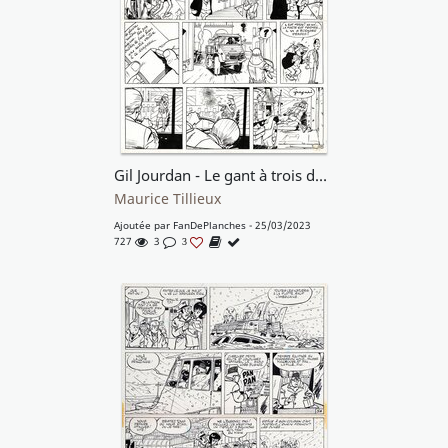
Gil Jourdan - Le gant à trois doigts - T9 p.14
Maurice Tillieux
Ajoutée par
FanDePlanches
- 25/03/2023
727
3
3