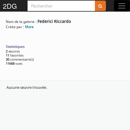
2DG
Federici Riccardo
Nom de la galerie :
Créée par :
More
Statistiques
2
œuvres
11
favorites
30
commentaire(s)
11668
vues
Aucune œuvre trouvée.