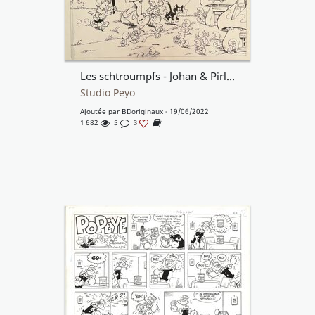
Les schtroumpfs - Johan & Pirlouit - Benoît Brisefer - Poussy
Studio Peyo
Ajoutée par
BDoriginaux
- 19/06/2022
1 682
5
3