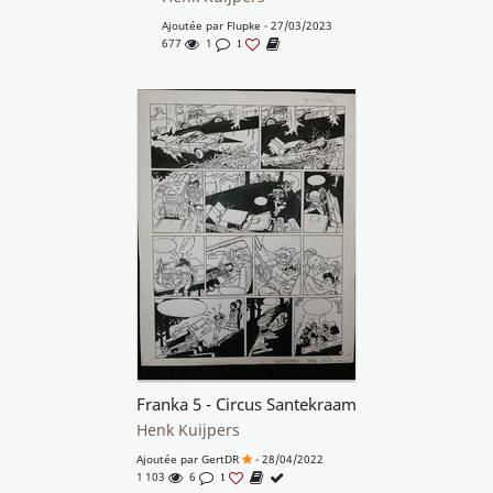
Ajoutée par
Flupke
- 27/03/2023
677
1
1
Franka 5 - Circus Santekraam
Henk Kuijpers
Ajoutée par
GertDR
- 28/04/2022
1 103
6
1