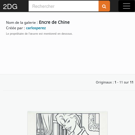
2DG
Encre de Chine
Nom de la galerie :
Créée par :
carlosperez
Le propriétaire de l'œuvre est mentionné en dessous.
Originaux :
1
- 11 sur
11