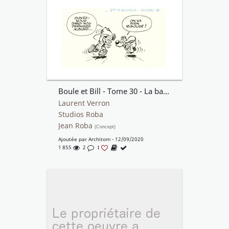
Boule et Bill - Tome 30 - La bande à Bill - 4ème de couverture
Laurent Verron
Studios Roba
Jean Roba
(Concept)
Ajoutée par
Architom
- 12/09/2020
1 855
2
1