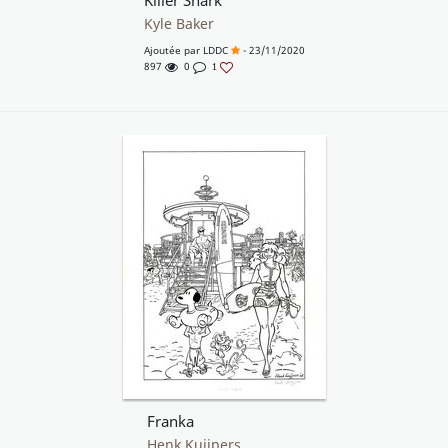
Killer Snark
Kyle Baker
Ajoutée par
LDDC
- 23/11/2020
897
0
1
Franka
Henk Kuijpers