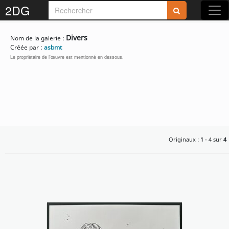
2DG
Divers
Nom de la galerie :
Créée par :
asbmt
Le propriétaire de l'œuvre est mentionné en dessous.
Originaux :
1
- 4 sur
4