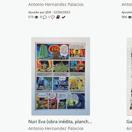
Antonio Hernandez Palacios
Anto
Ajoutée par
JEM
- 22/04/2023
Ajouté
573
0
966
1
Nuri Eva (obra inédita, plancha de presentación 2)
Ga
Antonio Hernandez Palacios
An