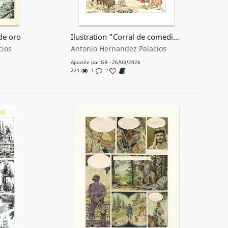
de oro
Ilustration "Corral de comedias de Almagro"
cios
Antonio Hernandez Palacios
Ajoutée par
GR
- 26/03/2026
221
1
2