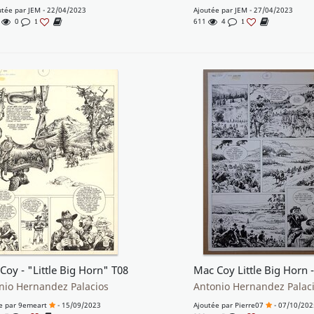
utée par
JEM
- 22/04/2023
Ajoutée par
JEM
- 27/04/2023
3
0
611
4
1
1
Coy - "Little Big Horn" T08
nio Hernandez Palacios
Antonio Hernandez Palac
e par
9emeart
- 15/09/2023
Ajoutée par
Pierre07
- 07/10/202