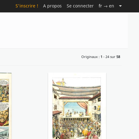
S'inscrire !
A propos
Se connecter
fr
→ en
Originaux :
1
- 24 sur
58