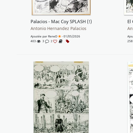
Palacios - Mac Coy SPLASH (!)
El
Antonio Hernandez Palacios
An
Ajoutée par
ReneD
- 01/05/2026
Ajo
403
3
25
2