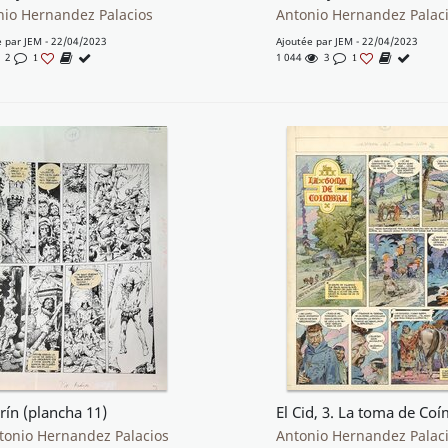
nio Hernandez Palacios
Antonio Hernandez Palac
e par
JEM
- 22/04/2023
Ajoutée par
JEM
- 22/04/2023
2
1 044
3
1
1
rín (plancha 11)
tonio Hernandez Palacios
Antonio Hernandez Palac