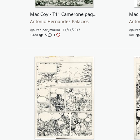
Mac Coy - T11 Camerone page 24
Antonio Hernandez Palacios
Anto
Ajoutée par
Jmurillo
- 11/11/2017
Ajouté
1 488
5
401
1