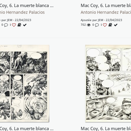
Mac Coy, 6. La muerte blanca (plancha 21)
nio Hernandez Palacios
Antonio Hernandez Palac
e par
JEM
- 22/04/2023
Ajoutée par
JEM
- 22/04/2023
0
702
0
1
1
Mac Coy, 6. La muerte blanca (plancha 28)