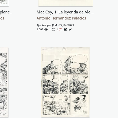
Mac Coy, 11. Camerone (plancha 29)
Mac Coy, 1. La leyenda de Alexis Mac Coy (plancha 16)
ios
Antonio Hernandez Palacios
Ajoutée par
JEM
- 22/04/2023
1 001
1
1