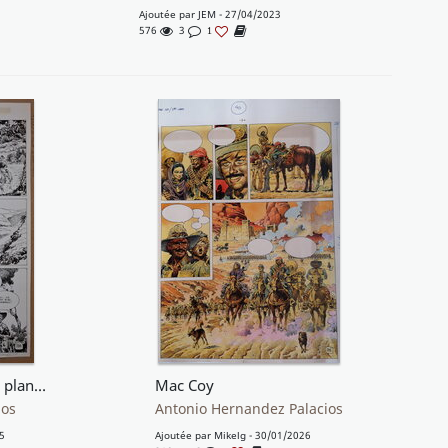
Ajoutée par
JEM
- 27/04/2023
576
3
1
Mac Coy Little Big Horn - planche 31
Mac Coy
ios
Antonio Hernandez Palacios
5
Ajoutée par
Mikelg
- 30/01/2026