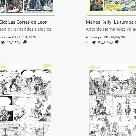
 Cid: Las Cortes de Leon
Manos Kelly: La tumba 
tonio Hernandez Palacios
Antonio Hernandez Pala
utée par
GR
- 10/04/2026
Ajoutée par
GR
- 10/04/2026
8
2
206
0
1
1