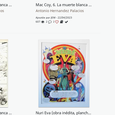
Mac Coy, 6. La muerte blanca (plancha 22)
Mac Coy, 6. La muerte blanca (plancha 23)
ios
Antonio Hernandez Palacios
Ajoutée par
JEM
- 22/04/2023
607
2
2
Mac Coy, 6. La muerte blanca (plancha 34)
Nuri Eva (obra inédita, plancha de presentación 1)