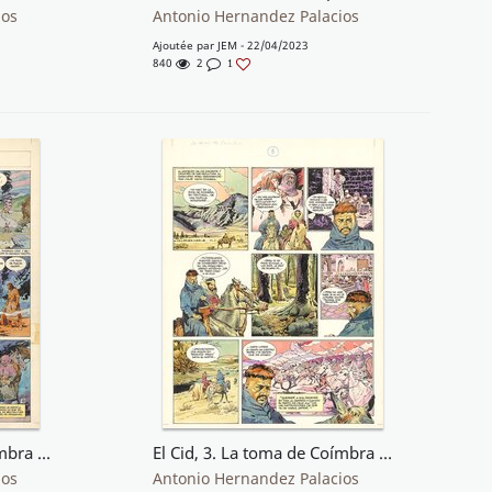
ios
Antonio Hernandez Palacios
Ajoutée par
JEM
- 22/04/2023
840
2
1
El Cid, 3. La toma de Coímbra (plancha 1)
El Cid, 3. La toma de Coímbra (plancha 3)
ios
Antonio Hernandez Palacios