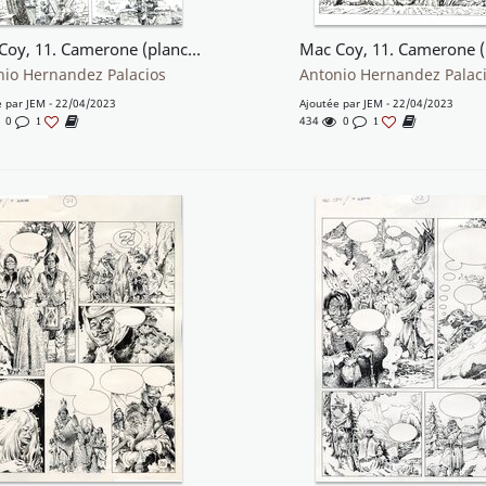
Mac Coy, 11. Camerone (plancha 28)
nio Hernandez Palacios
Antonio Hernandez Palac
e par
JEM
- 22/04/2023
Ajoutée par
JEM
- 22/04/2023
0
434
0
1
1