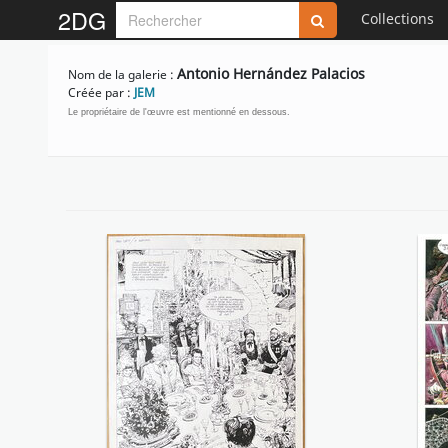
2DG
Collections
Antonio Hernández Palacios
Nom de la galerie :
Créée par :
JEM
Le propriétaire de l'œuvre est mentionné en dessous.