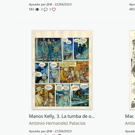
Ajoutée par
JEM
- 22/04/2023
Ajo
582
2
48
1
Manos Kelly, 3. La tumba de oro (plancha 31)
Mac 
Antonio Hernandez Palacios
Anto
Ajoutée par
JEM
- 27/04/2023
Ajouté