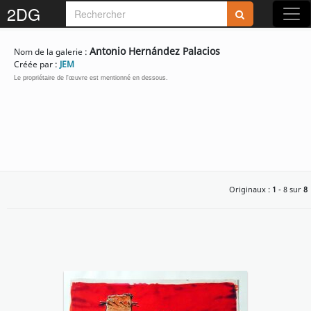
2DG
Antonio Hernández Palacios
Nom de la galerie :
Créée par :
JEM
Le propriétaire de l'œuvre est mentionné en dessous.
Originaux :
1
- 8 sur
8