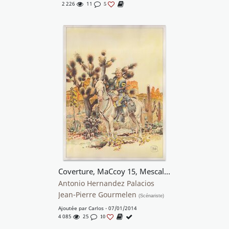
2 226
11
5
Coverture, MaCcoy 15, Mescaleros Station
Antonio Hernandez Palacios
Jean-Pierre Gourmelen
(Scénariste)
Ajoutée par
Carlos
- 07/01/2014
4 085
25
10