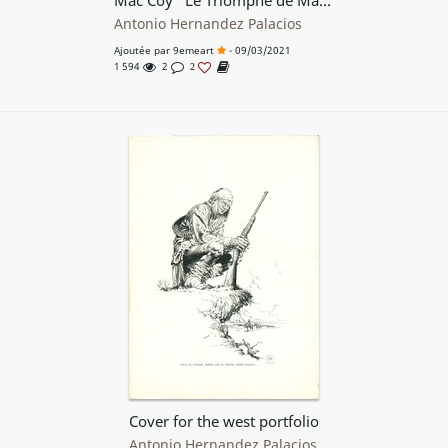
Mac Coy "Le Triomphe de Mac Coy (T4)
Antonio Hernandez Palacios
Ajoutée par
9emeart
- 09/03/2021
1 594
2
2
Cover for the west portfolio
Antonio Hernandez Palacios