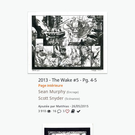
2013 - The Wake #5 - Pg. 4-5
Page intérieure
Sean Murphy
(Encrage)
Scott Snyder
(Scénariste)
Ajoutée par
Matthias
- 26/05/2015
3 910
16
5