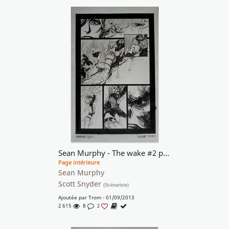
Sean Murphy - The wake #2 pg 12
Page intérieure
Sean Murphy
Scott Snyder
(Scénariste)
Ajoutée par
Trom
- 01/09/2013
2 615
8
2