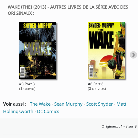
WAKE (THE) (2013) - AUTRES LIVRES DE LA SÉRIE AVEC DES
ORIGINAUX :
#3 Part 3
#6 Part 6
(
1
œuvre)
(
3
œuvres)
Voir aussi :
The Wake
·
Sean Murphy
·
Scott Snyder
·
Matt
Hollingsworth
·
Dc Comics
Originaux :
1
- 8 sur
8