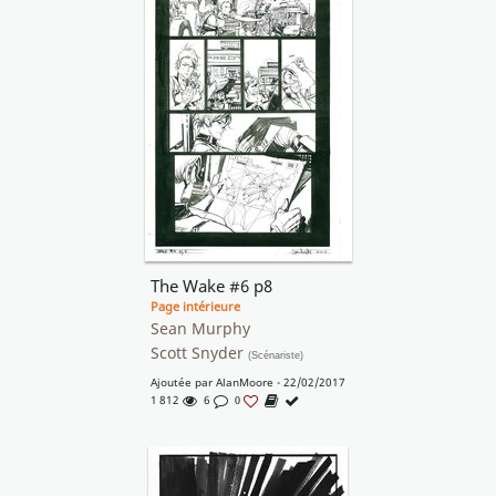
The Wake #6 p8
Page intérieure
Sean Murphy
Scott Snyder
(Scénariste)
Ajoutée par
AlanMoore
- 22/02/2017
1 812
6
0