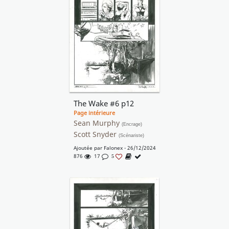
The Wake #6 p12
Page intérieure
Sean Murphy
(Encrage)
Scott Snyder
(Scénariste)
Ajoutée par
Falonex
- 26/12/2024
876
17
5