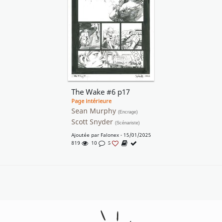
The Wake #6 p17
Page intérieure
Sean Murphy
(Encrage)
Scott Snyder
(Scénariste)
Ajoutée par
Falonex
- 15/01/2025
819
10
5