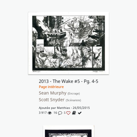
2013 - The Wake #5 - Pg. 4-5
Page intérieure
Sean Murphy
(Encrage)
Scott Snyder
(Scénariste)
Ajoutée par
Matthias
- 26/05/2015
3 917
16
5