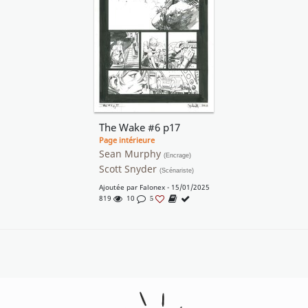
The Wake #6 p17
Page intérieure
Sean Murphy
(Encrage)
Scott Snyder
(Scénariste)
Ajoutée par
Falonex
- 15/01/2025
819
10
5