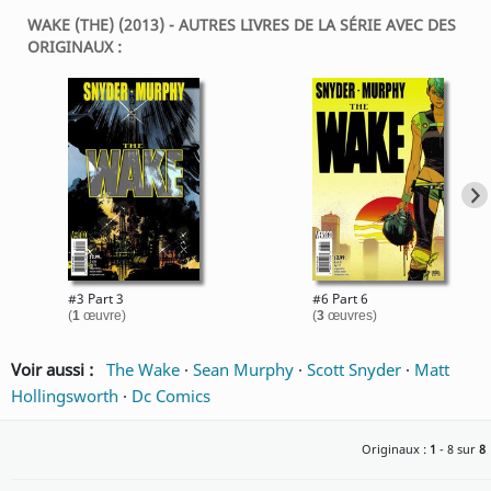
WAKE (THE) (2013) - AUTRES LIVRES DE LA SÉRIE AVEC DES
ORIGINAUX :
#3 Part 3
#6 Part 6
(
1
œuvre)
(
3
œuvres)
Voir aussi :
The Wake
·
Sean Murphy
·
Scott Snyder
·
Matt
Hollingsworth
·
Dc Comics
Originaux :
1
- 8 sur
8