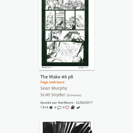
The Wake #6 p8
Page intérieure
Sean Murphy
Scott Snyder
(Scénariste)
Ajoutée par
AlanMoore
- 22/02/2017
1 814
6
0