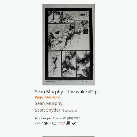
Sean Murphy - The wake #2 pg 12
Page intérieure
Sean Murphy
Scott Snyder
(Scénariste)
Ajoutée par
Trom
- 01/09/2013
2 617
8
2