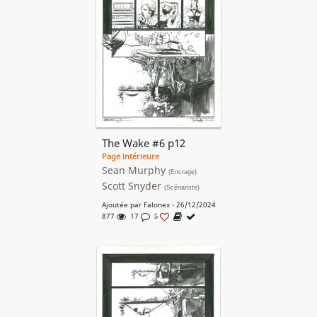
The Wake #6 p12
Page intérieure
Sean Murphy
(Encrage)
Scott Snyder
(Scénariste)
Ajoutée par
Falonex
- 26/12/2024
877
17
5