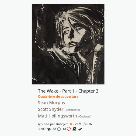
The Wake - Part 1 - Chapter 3
Quatrième de couverture
Sean Murphy
Scott Snyder
(Scénariste)
Matt Hollingsworth
(Couleurs)
Ajoutée par
Bobby75
- 26/10/2016
3 207
38
13