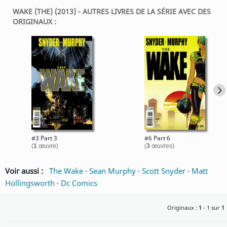
WAKE (THE) (2013) - AUTRES LIVRES DE LA SÉRIE AVEC DES
ORIGINAUX :
#3 Part 3
#6 Part 6
(
1
œuvre)
(
3
œuvres)
Voir aussi :
The Wake
·
Sean Murphy
·
Scott Snyder
·
Matt
Hollingsworth
·
Dc Comics
Originaux :
1
- 1 sur
1