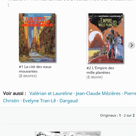
:
#1 La cité des eaux
#2 L'Empire des
mouvantes
mille planètes
(
2
œuvres)
(
1
œuvre)
Voir aussi :
Valérian et Laureline
·
Jean-Claude Mézières
·
Pierr
Christin
·
Evelyne Tran-Lê
·
Dargaud
Originaux :
1
- 2 sur
2