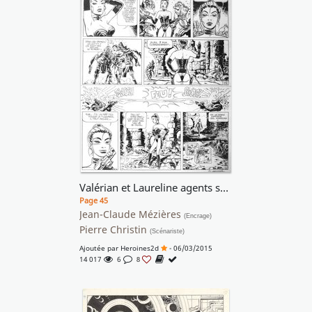
Valérian et Laureline agents spatio-temporels - Brooklyn station terminus cosmos
Page 45
Jean-Claude Mézières
(Encrage)
Pierre Christin
(Scénariste)
Ajoutée par
Heroines2d
- 06/03/2015
14 017
6
8