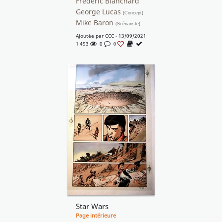
Frédéric Blanchard
George Lucas
(Concept)
Mike Baron
(Scénariste)
Ajoutée par
CCC
- 13/09/2021
1 493
0
0
Star Wars
Page intérieure