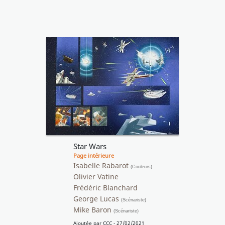
Star Wars
Page intérieure
Isabelle Rabarot
(Couleurs)
Olivier Vatine
Frédéric Blanchard
George Lucas
(Scénariste)
Mike Baron
(Scénariste)
Ajoutée par
CCC
- 27/02/2021