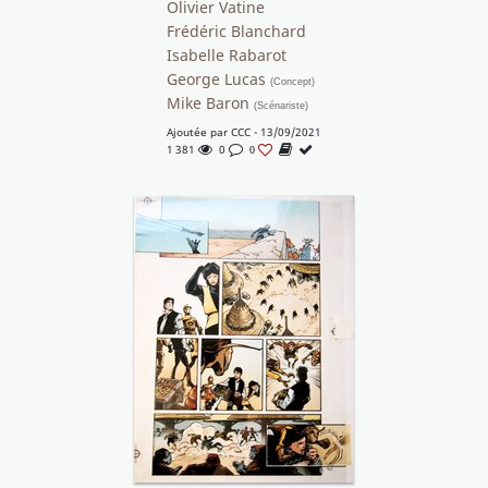
Olivier Vatine
Frédéric Blanchard
Isabelle Rabarot
George Lucas
(Concept)
Mike Baron
(Scénariste)
Ajoutée par
CCC
- 13/09/2021
1 381
0
0