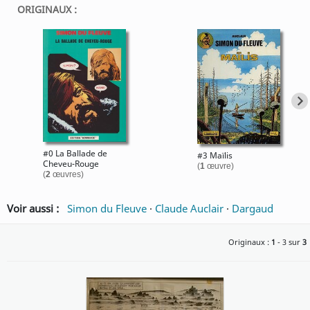
ORIGINAUX :
#0 La Ballade de
#3 Maïlis
Cheveu-Rouge
(
1
œuvre)
(
2
œuvres)
Voir aussi :
Simon du Fleuve
·
Claude Auclair
·
Dargaud
Originaux :
1
- 3 sur
3