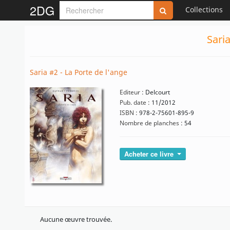
2DG
Collections
Sari
Saria #2 - La Porte de l'ange
Editeur :
Delcourt
Pub. date :
11/2012
ISBN :
978-2-75601-895-9
Nombre de planches :
54
Acheter ce livre
Aucune œuvre trouvée.