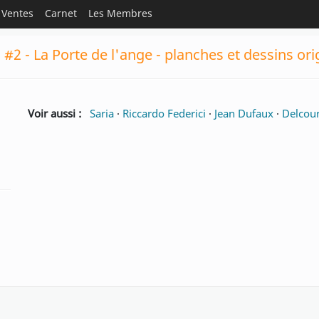
Ventes
Carnet
Les Membres
a #2 - La Porte de l'ange - planches et dessins or
Voir aussi :
Saria
·
Riccardo Federici
·
Jean Dufaux
·
Delcour