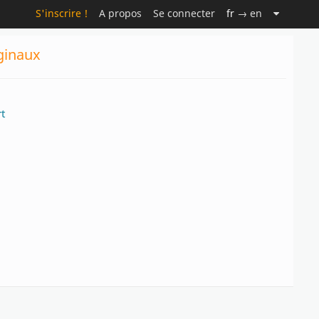
S'inscrire !
A propos
Se connecter
fr
→ en
iginaux
t