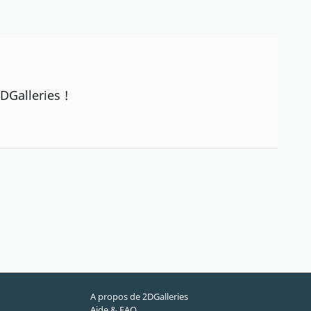
DGalleries !
A propos de 2DGalleries
Aide & FAQ