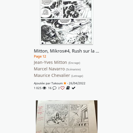
Mitton, Mikros#4, Rush sur la Ruche, planche n°10, Mustang#57, 1980.
Page 12
Jean-Yves Mitton
(Encrage)
Marcel Navarro
(Scénariste)
Maurice Chevalier
(Lettrage)
Ajoutée par
Takoum
- 26/04/2022
1 025
16
2