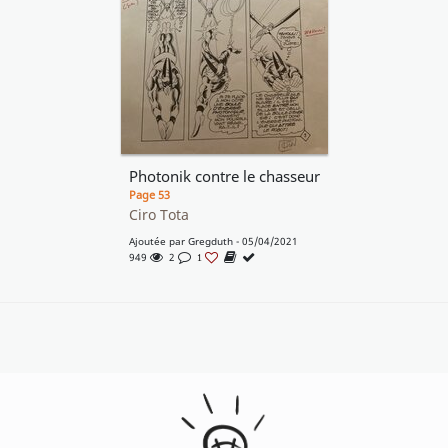
Photonik contre le chasseur
Page 53
Ciro Tota
Ajoutée par
Gregduth
- 05/04/2021
949
2
1