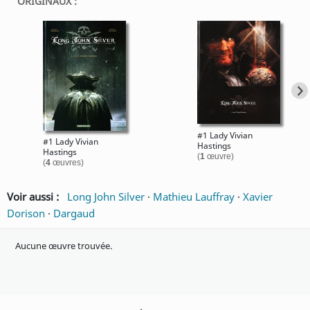
ORIGINAUX :
#1 Lady Vivian
#1 Lady Vivian
Hastings
Hastings
(
1
œuvre)
(
4
œuvres)
Voir aussi :
Long John Silver
·
Mathieu Lauffray
·
Xavier
Dorison
·
Dargaud
Aucune œuvre trouvée.