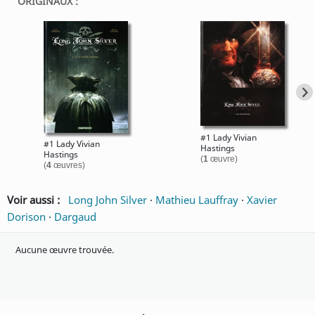
ORIGINAUX :
#1 Lady Vivian
#1 Lady Vivian
Hastings
Hastings
(
1
œuvre)
(
4
œuvres)
Voir aussi :
Long John Silver
·
Mathieu Lauffray
·
Xavier
Dorison
·
Dargaud
Aucune œuvre trouvée.