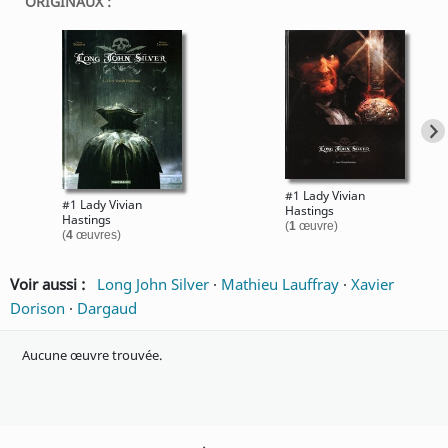
ORIGINAUX :
#1 Lady Vivian
#1 Lady Vivian
Hastings
Hastings
(
1
œuvre)
(
4
œuvres)
Voir aussi :
Long John Silver
·
Mathieu Lauffray
·
Xavier
Dorison
·
Dargaud
Aucune œuvre trouvée.