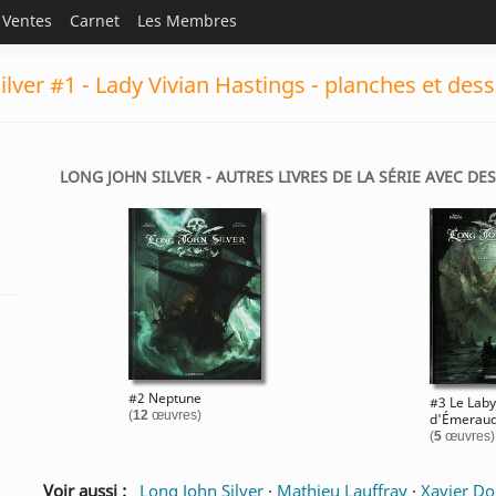
Ventes
Carnet
Les Membres
ilver #1 - Lady Vivian Hastings - planches et des
LONG JOHN SILVER - AUTRES LIVRES DE LA SÉRIE AVEC DE
#2 Neptune
#3 Le Laby
(
12
œuvres)
d'Émerau
(
5
œuvres)
Voir aussi :
Long John Silver
·
Mathieu Lauffray
·
Xavier Do