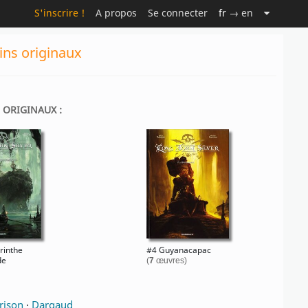
S'inscrire !
A propos
Se connecter
fr
→ en
sins originaux
S ORIGINAUX :
rinthe
#4 Guyanacapac
de
(
7
œuvres)
rison
·
Dargaud