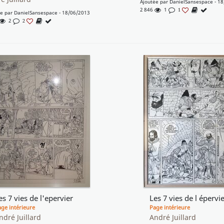
Ajoutée par
DanielSansespace
- 18
2 846
1
1
ée par
DanielSansespace
- 18/06/2013
2
2
es 7 vies de l'epervier
Les 7 vies de l épervie
ge intérieure
Page intérieure
ndré Juillard
André Juillard