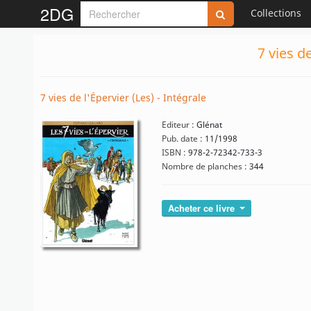
2DG
Collections
7 vies d
7 vies de l'Épervier (Les) - Intégrale
Editeur :
Glénat
Pub. date :
11/1998
ISBN :
978-2-72342-733-3
Nombre de planches :
344
Acheter ce livre