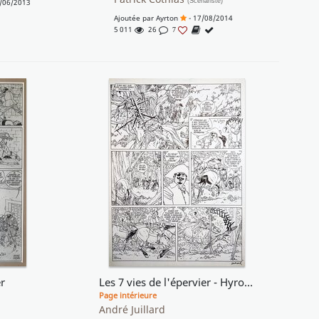
/06/2013
(Scénariste)
Ajoutée par
Ayrton
- 17/08/2014
5 011
26
7
r
Les 7 vies de l'épervier - Hyronimus
Page intérieure
André Juillard