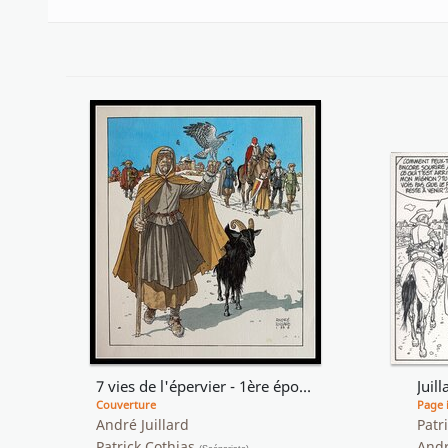
7 vies de l'épervier - 1ère époque - Couverture de l'intégrale
Juill
Couverture
Page 
André Juillard
Patr
Patrick Cothias
Andr