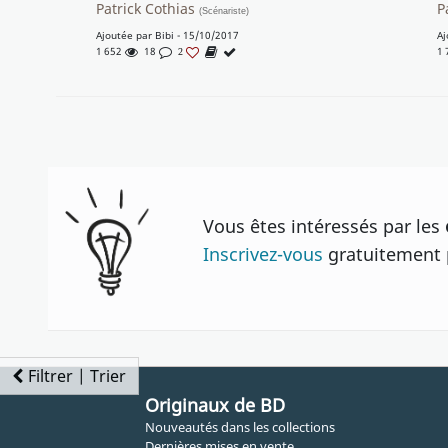
Patrick Cothias
P
(Scénariste)
Ajoutée par
Bibi
- 15/10/2017
Aj
1 652
18
1
2
Vous êtes intéressés par les
Inscrivez-vous
gratuitement p
Filtrer | Trier
Originaux de BD
Nouveautés dans les collections
Dernières mises en vente