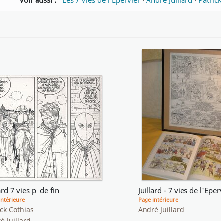
Voir aussi :
Les 7 Vies de l’Épervier
·
André Juillard
·
Patric
ard 7 vies pl de fin
Juillard - 7 vies de l'Eper
intérieure
Page intérieure
ick Cothias
André Juillard
é Juillard