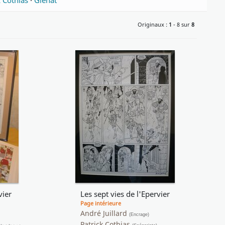
k Cothias
·
Glénat
Originaux :
1
- 8 sur
8
vier
Les sept vies de l'Epervier
Page intérieure
André Juillard
(Encrage)
Patrick Cothias