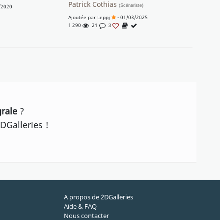
Patrick Cothias
/2020
(Scénariste)
Ajoutée par
Leppj
- 01/03/2025
1 290
21
3
grale
?
DGalleries !
A propos de 2DGalleries
Aide & FAQ
Nous contacter