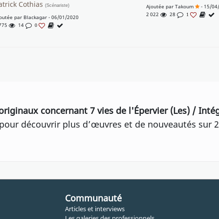
atrick Cothias
(Scénariste)
Ajoutée par
Takoum
- 15/04
2 022
28
1
outée par
Blackagar
- 06/01/2020
 775
14
0
originaux concernant 7 vies de l'Épervier (Les) / Inté
our découvrir plus d’œuvres et de nouveautés sur 2
Communauté
Articles et interviews
Les galeries des professionnels