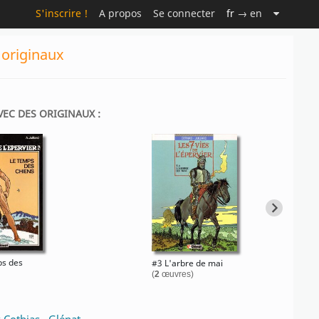
S'inscrire !
A propos
Se connecter
fr
→ en
s originaux
AVEC DES ORIGINAUX :
ps des
#3 L'arbre de mai
(
2
œuvres)