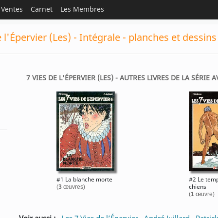
Ventes
Carnet
Les Membres
e l'Épervier (Les) - Intégrale - planches et dessin
7 VIES DE L'ÉPERVIER (LES) - AUTRES LIVRES DE LA SÉRIE 
#1 La blanche morte
#2 Le tem
chiens
(
3
œuvres)
(
1
œuvre)