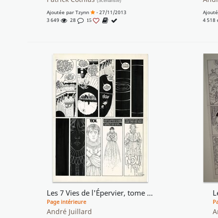
(Scénariste)
Ajoutée par
Tzynn
- 27/11/2013
Ajout
3 649
28
4 518
15
Les 7 Vies de l'Épervier, tome 3 - L'Arbre de Mai
L
Page intérieure
Pa
André Juillard
A