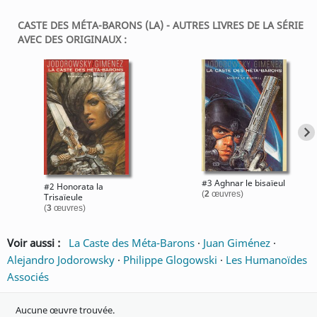
CASTE DES MÉTA-BARONS (LA) - AUTRES LIVRES DE LA SÉRIE
AVEC DES ORIGINAUX :
#3 Aghnar le bisaïeul
#2 Honorata la
(
2
œuvres)
Trisaïeule
(
3
œuvres)
Voir aussi :
La Caste des Méta-Barons
·
Juan Giménez
·
Alejandro Jodorowsky
·
Philippe Glogowski
·
Les Humanoïdes
Associés
Aucune œuvre trouvée.