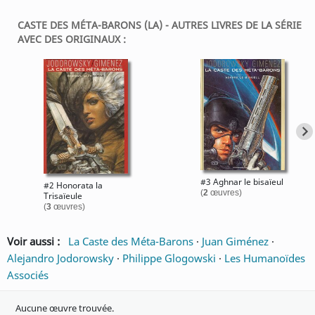
CASTE DES MÉTA-BARONS (LA) - AUTRES LIVRES DE LA SÉRIE
AVEC DES ORIGINAUX :
#3 Aghnar le bisaïeul
#2 Honorata la
(
2
œuvres)
Trisaïeule
(
3
œuvres)
Voir aussi :
La Caste des Méta-Barons
·
Juan Giménez
·
Alejandro Jodorowsky
·
Philippe Glogowski
·
Les Humanoïdes
Associés
Aucune œuvre trouvée.