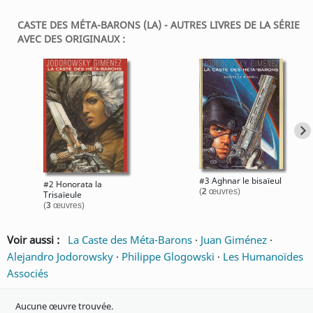
CASTE DES MÉTA-BARONS (LA) - AUTRES LIVRES DE LA SÉRIE
AVEC DES ORIGINAUX :
#3 Aghnar le bisaïeul
#2 Honorata la
(
2
œuvres)
Trisaïeule
(
3
œuvres)
Voir aussi :
La Caste des Méta-Barons
·
Juan Giménez
·
Alejandro Jodorowsky
·
Philippe Glogowski
·
Les Humanoïdes
Associés
Aucune œuvre trouvée.