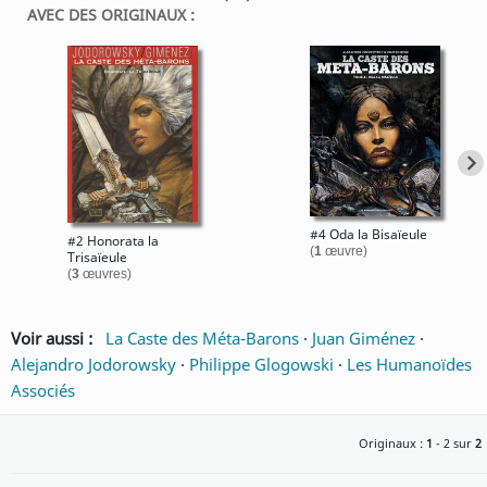
AVEC DES ORIGINAUX :
#4 Oda la Bisaïeule
#2 Honorata la
(
1
œuvre)
Trisaïeule
(
3
œuvres)
Voir aussi :
La Caste des Méta-Barons
·
Juan Giménez
·
Alejandro Jodorowsky
·
Philippe Glogowski
·
Les Humanoïdes
Associés
Originaux :
1
- 2 sur
2