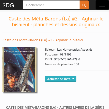
2DG
Caste des Méta-Barons (La) #3 - Aghnar le
bisaïeul - planches et dessins originaux
Caste des Méta-Barons (La) #3 - Aghnar le bisaïeul
Editeur :
Les Humanoïdes Associés
Pub. date :
08/1995
ISBN :
978-2-73161-179-3
Nombre de planches :
68
Acheter ce livre
CASTE DES MÉTA-BARONS (LA) - AUTRES LIVRES DE LA SÉRIE