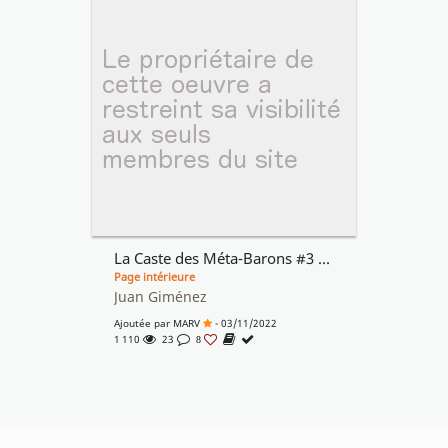
La Caste des Méta-Barons #3 - Aghnar le Bisaïeul
Page intérieure
Juan Giménez
Ajoutée par
MARV
- 03/11/2022
1 110
23
8