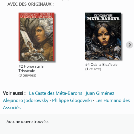
AVEC DES ORIGINAUX :
#4 Oda la Bisaïeule
#2 Honorata la
(
1
œuvre)
Trisaïeule
(
3
œuvres)
Voir aussi :
La Caste des Méta-Barons
·
Juan Giménez
·
Alejandro Jodorowsky
·
Philippe Glogowski
·
Les Humanoïdes
Associés
Aucune œuvre trouvée.