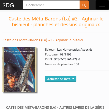
2DG
Caste des Méta-Barons (La) #3 - Aghnar le
bisaïeul - planches et dessins originaux
Caste des Méta-Barons (La) #3 - Aghnar le bisaïeul
Editeur :
Les Humanoïdes Associés
Pub. date :
08/1995
ISBN :
978-2-73161-179-3
Nombre de planches :
68
Acheter ce livre
CASTE DES MÉTA-BARONS (LA) - AUTRES LIVRES DE LA SÉRIE