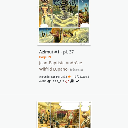
Azimut #1 - pl. 37
Page 39
Jean-Baptiste Andréae
Wilfrid Lupano
(Scénariste)
Ajoutée par
Ptiluc78
- 13/04/2014
4 680
12
9