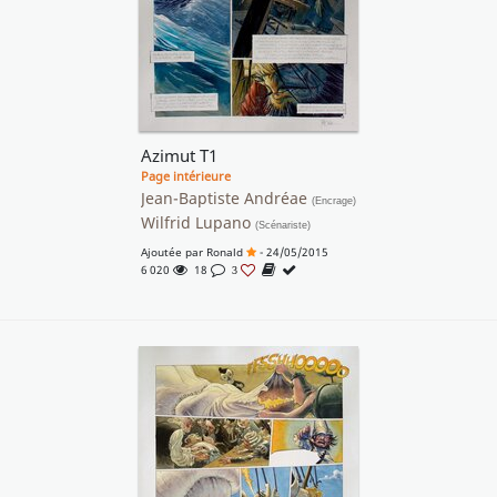
Azimut T1
Page intérieure
Jean-Baptiste Andréae
(Encrage)
Wilfrid Lupano
(Scénariste)
Ajoutée par
Ronald
- 24/05/2015
6 020
18
3