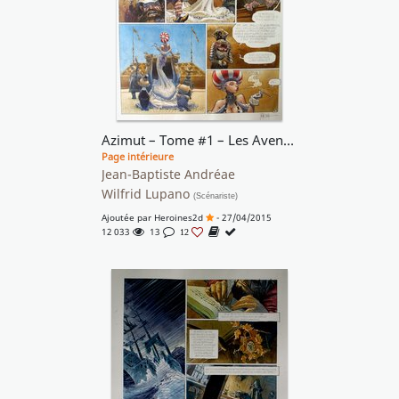
Azimut – Tome #1 – Les Aventuriers du temps perdu
Page intérieure
Jean-Baptiste Andréae
Wilfrid Lupano
(Scénariste)
Ajoutée par
Heroines2d
- 27/04/2015
12 033
13
12