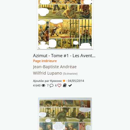
Azimut - Tome #1 - Les Aventuriers du temps perdu
Page intérieure
Jean-Baptiste Andréae
Wilfrid Lupano
(Scénariste)
Ajoutée par
Kyeezee
- 04/05/2014
4 640
7
6