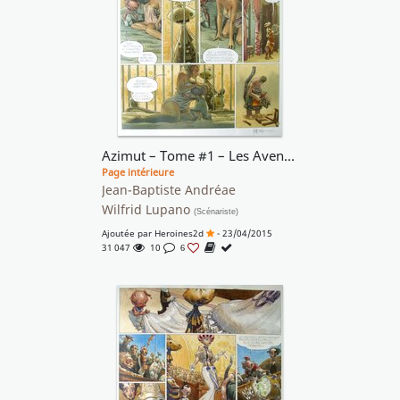
Azimut – Tome #1 – Les Aventuriers du temps perdu
Page intérieure
Jean-Baptiste Andréae
Wilfrid Lupano
(Scénariste)
Ajoutée par
Heroines2d
- 23/04/2015
31 047
10
6