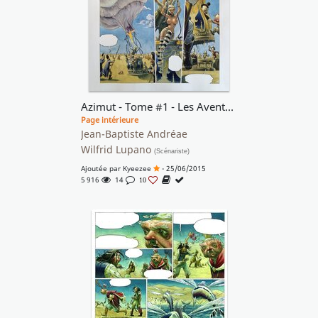
Azimut - Tome #1 - Les Aventuriers du temps perdu
Page intérieure
Jean-Baptiste Andréae
Wilfrid Lupano
(Scénariste)
Ajoutée par
Kyeezee
- 25/06/2015
5 916
14
10