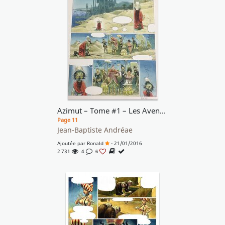
Azimut – Tome #1 – Les Aventuriers du temps perdu- pl. 11
Page 11
Jean-Baptiste Andréae
Ajoutée par
Ronald
- 21/01/2016
2 731
4
6