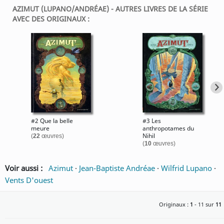
AZIMUT (LUPANO/ANDRÉAE) - AUTRES LIVRES DE LA SÉRIE
AVEC DES ORIGINAUX :
#2 Que la belle
#3 Les
meure
anthropotames du
Nihil
(
22
œuvres)
(
10
œuvres)
Voir aussi :
Azimut
·
Jean-Baptiste Andréae
·
Wilfrid Lupano
·
Vents D'ouest
Originaux :
1
- 11 sur
11