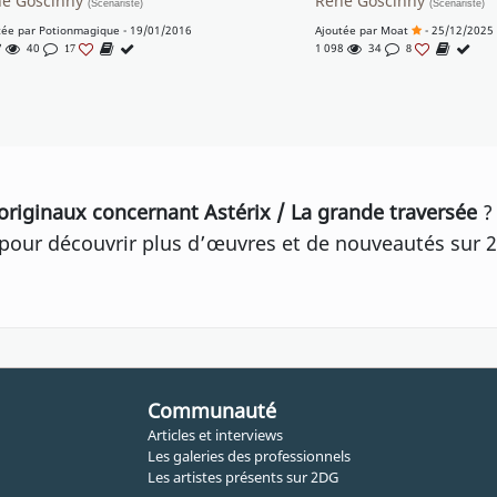
é Goscinny
René Goscinny
(Scénariste)
(Scénariste)
tée par
Potionmagique
- 19/01/2016
Ajoutée par
Moat
- 25/12/2025
7
40
1 098
34
17
8
originaux concernant Astérix / La grande traversée
?
our découvrir plus d’œuvres et de nouveautés sur 2
Communauté
Articles et interviews
Les galeries des professionnels
Les artistes présents sur 2DG