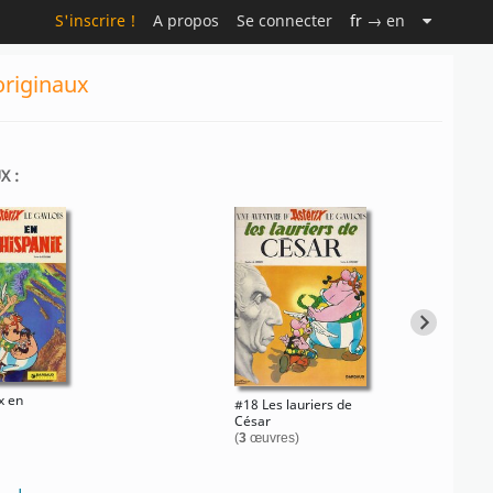
S'inscrire !
A propos
Se connecter
fr
→ en
originaux
X :
x en
#18 Les lauriers de
César
(
3
œuvres)