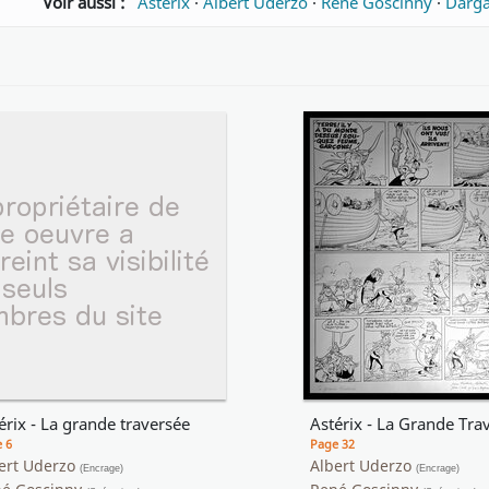
Voir aussi :
Astérix
·
Albert Uderzo
·
René Goscinny
·
Darg
érix - La grande traversée
Astérix - La Grande Tra
 6
Page 32
ert Uderzo
Albert Uderzo
(Encrage)
(Encrage)