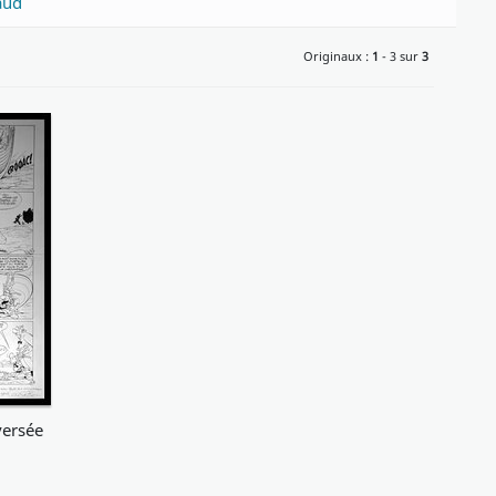
aud
Originaux :
1
- 3 sur
3
versée