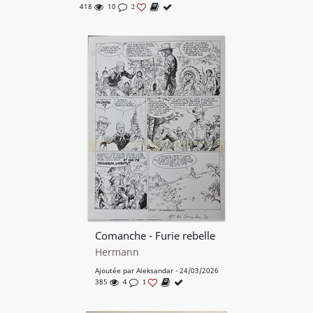
418
10
2
Comanche - Furie rebelle
Hermann
Ajoutée par
Aleksandar
- 24/03/2026
385
4
1