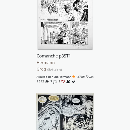
Comanche p35T1
Hermann
Greg
(Scénariste)
Ajoutée par
SupHermann
- 27/04/2024
1 042
7
3