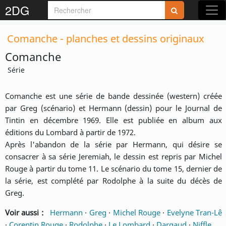
2DG
Comanche - planches et dessins originaux
Comanche
Série
Comanche est une série de bande dessinée (western) créée
par Greg (scénario) et Hermann (dessin) pour le Journal de
Tintin en décembre 1969. Elle est publiée en album aux
éditions du Lombard à partir de 1972.
Après l'abandon de la série par Hermann, qui désire se
consacrer à sa série Jeremiah, le dessin est repris par Michel
Rouge à partir du tome 11. Le scénario du tome 15, dernier de
la série, est complété par Rodolphe à la suite du décès de
Greg.
Voir aussi :
Hermann
·
Greg
·
Michel Rouge
·
Evelyne Tran-Lê
·
Corentin Rouge
·
Rodolphe
·
Le Lombard
·
Dargaud
·
Niffle