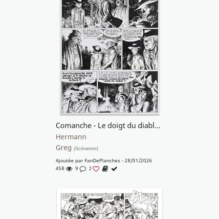
Comanche - Le doigt du diable - T7 p30
Hermann
Greg
(Scénariste)
Ajoutée par
FanDePlanches
- 28/01/2026
458
9
2