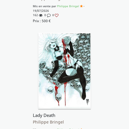
Mis en vente par
Philippe Bringel
-
19/07/2026
162
0
0
Prix :
500
€
Lady Death
Philippe Bringel