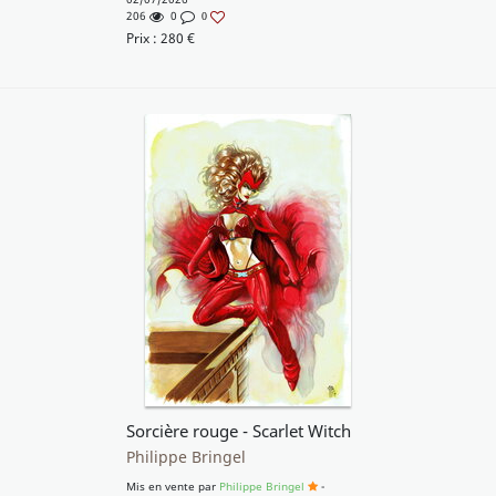
206
0
0
Prix :
280
€
Sorcière rouge - Scarlet Witch
Philippe Bringel
Mis en vente par
Philippe Bringel
-