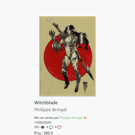
Witchblade
Philippe Bringel
Mis en vente par
Philippe Bringel
-
19/06/2026
591
0
0
Prix :
380
€