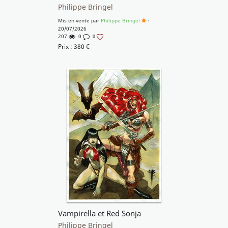
Philippe Bringel
Mis en vente par
Philippe Bringel
-
20/07/2026
207
0
0
Prix :
380
€
Vampirella et Red Sonja
Philippe Bringel