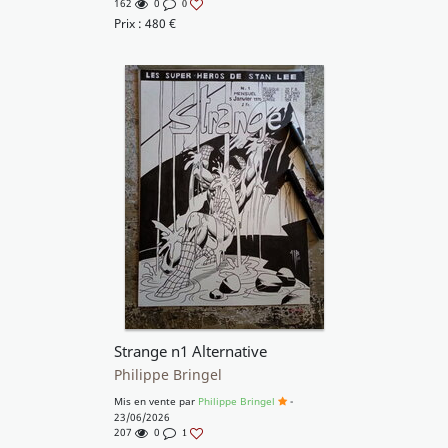
162
0
0
Prix :
480
€
Strange n1 Alternative
Philippe Bringel
Mis en vente par
Philippe Bringel
-
23/06/2026
207
0
1