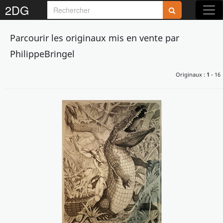
2DG
Parcourir les originaux mis en vente par
PhilippeBringel
Accédez aux planches et illustrations
Originaux :
1
- 16
réservées aux membres
Découvrez de nouvelles fonctionnalités
gratuites !
S'inscrire
Fermer