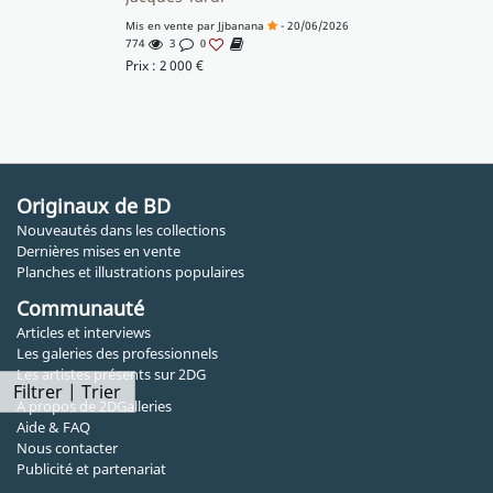
Mis en vente par
Jjbanana
- 20/06/2026
774
3
0
Prix :
2 000
€
Originaux de BD
Nouveautés dans les collections
Dernières mises en vente
Planches et illustrations populaires
Communauté
Articles et interviews
Les galeries des professionnels
Les artistes présents sur 2DG
Filtrer | Trier
A propos de 2DGalleries
Aide & FAQ
Nous contacter
Publicité et partenariat