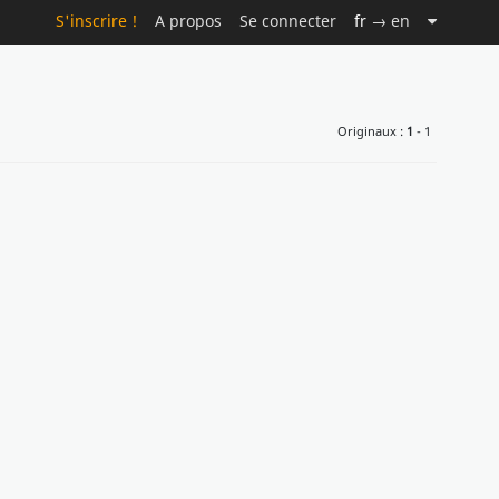
S'inscrire !
A propos
Se connecter
fr
→ en
Originaux :
1
- 1