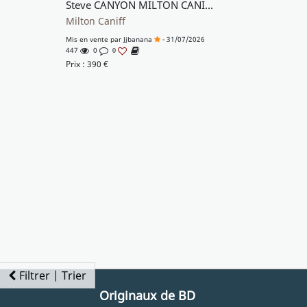
Steve CANYON MILTON CANIFF SUPERBE STRIP SIGNE
Milton Caniff
Mis en vente par
Jjbanana
- 31/07/2026
447
0
0
Prix :
390
€
Filtrer | Trier
Originaux de BD