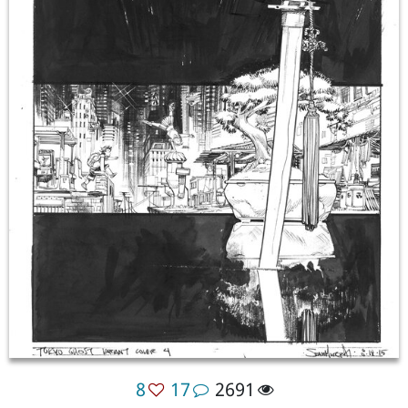
8
17
2691