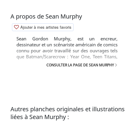
A propos de Sean Murphy
Ajouter à mes artistes favoris
Sean Gordon Murphy, est un encreur,
dessinateur et un scénariste américain de comics
connu pour avoir travaillé sur des ouvrages tels
que Batman/Scarecrow : Year One, Teen Titans,
Hellblazer : City of Demons, Shaun of the Dead,
CONSULTER LA PAGE DE SEAN MURPHY
Joe the Barbarian, American Vampire : Survival
of the Fittest, et Punk Rock Jesus.
Autres planches originales et illustrations
liées à Sean Murphy :