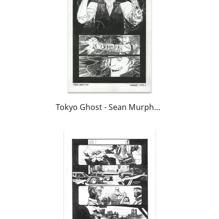
Tokyo Ghost - Sean Murphy - Issue 7 P20