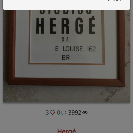
3
0
3992
Hergé