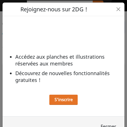
2DG
Rejoignez-nous sur 2DG !
Œuvre mise en vente par
Voir les ventes de André
Taymans
André Taymans
Accédez aux planches et illustrations
réservées aux membres
Découvrez de nouvelles fonctionnalités
gratuites !
S'inscrire
Fermer