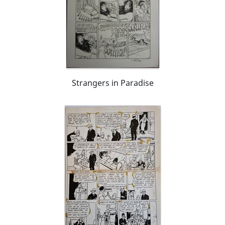
ambitieuse production d'intrigues policières
dans l'esprit des célèbres "whodunit" des
années trente. Texte (c) BD Gest'
Strangers in Paradise