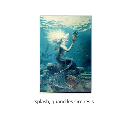
'splash, quand les sirenes sortent de l'eau' - Couverture Tintin