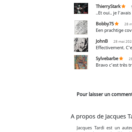
ThierryStark
..et oui.. je l’
Bobby75
28 m
Een prachtige co
JohnB
28 mai 202
Effectivement. C'
Sylvebarbe
2
Bravo c’est très 
Pour laisser un commenta
A propos de Jacques T
Jacques Tardi est un aute