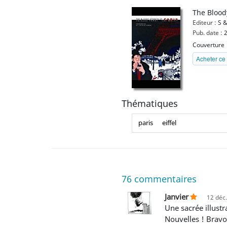
The Bloody
Editeur :
S &
Pub. date :
2
Couverture
Acheter ce 
Thématiques
paris
eiffel
76
commentaires
Janvier
12 déc
Une sacrée illustration ! réalisée en 1990 pour l'une des cinq sérigraphies éditées par les frères Dienst, Images
Nouvelles ! Bravo