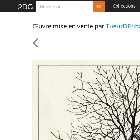
2DG
Collections
Œuvre mise en vente par
TueurDErib