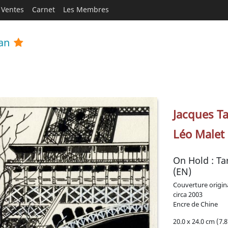
Ventes
Carnet
Les Membres
an
Jacques Ta
Léo Malet
On Hold : Ta
(EN)
Couverture origin
circa
2003
Encre de Chine
20.0 x 24.0 cm (7.8