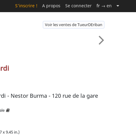
S'inscrire !
A propos
Se connecter
fr
→ en
Voir les ventes de TueurDEriban
rdi
rdi - Nestor Burma - 120 rue de la gare
ale
7 x 9.45 in.)