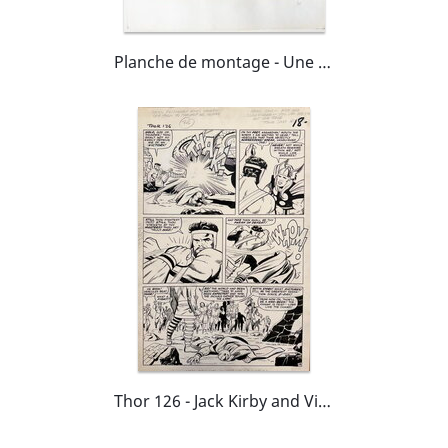
Planche de montage - Une aventure des Fantastiques- La saga du Surfer d'Argent. Page 30 - LUG 1973
Thor 126 - Jack Kirby and Vince Colletta - page 14