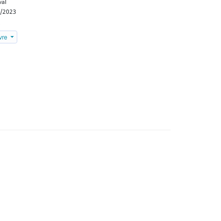
val
/2023
6
ivre