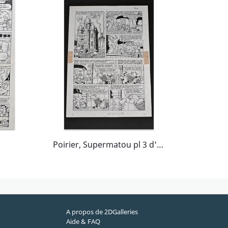
Poirier, Supermatou pl 3 d'une histoire complète Agagax 1er
A propos de 2DGalleries
Aide & FAQ