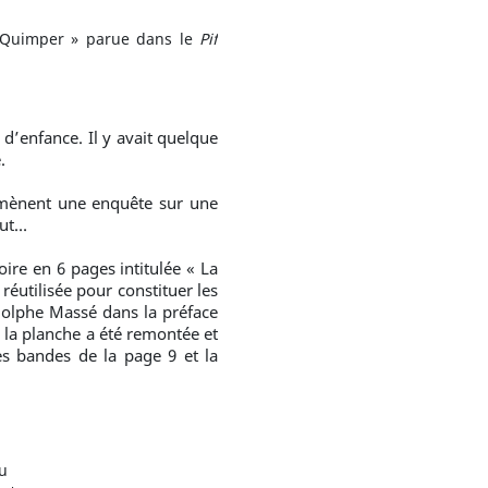
de Quimper » parue dans le
Pif
d’enfance. Il y avait quelque
.
mènent une enquête sur une
fut…
ire en 6 pages intitulée « La
réutilisée pour constituer les
dolphe Massé dans la préface
 la planche a été remontée et
es bandes de la page 9 et la
u