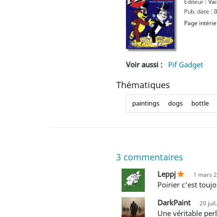
Editeur :
Vai
Pub. date :
0
Page intéri
Voir aussi :
Pif Gadget
Thématiques
paintings
dogs
bottle
3
commentaires
Leppj
1 mars 2
Poirier c'est tou
DarkPaint
20 jui
Une véritable per