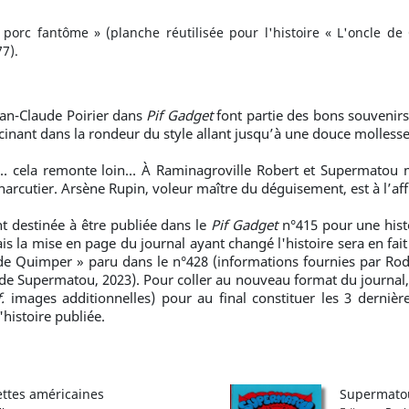
 porc fantôme » (planche réutilisée pour l'histoire « L'oncle 
7).
ean-Claude Poirier dans
Pif Gadget
font partie des bons souvenirs 
scinant dans la rondeur du style allant jusqu’à une douce mollesse
 cela remonte loin… À Raminagroville Robert et Supermatou 
harcutier. Arsène Rupin, voleur maître du déguisement, est à l’af
nt destinée à être publiée dans le
Pif Gadget
n°415 pour une histo
s la mise en page du journal ayant changé l'histoire sera en fait 
 de Quimper » paru dans le n°428 (informations fournies par Ro
 de Supermatou, 2023). Pour coller au nouveau format du journal,
f.
images additionnelles) pour au final constituer les 3 dernièr
'histoire publiée.
ettes américaines
Supermato