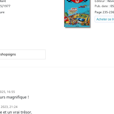
llant
Editeur :
Revi
5/1977
Pub. date :
05
eure
Page 235-23
Acheter ce l
shopsigns
025, 16:55
jours magnifique !
l. 2023, 21:24
le et un vrai trésor.