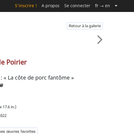
S'inscrire !
A propos
Se connecter
fr
→ en
Retour à la galerie
e Poirier
 « La côte de porc fantôme »
x 17.6 in.)
2022
mes œuvres favorites