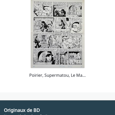
Poirier, Supermatou, Le Manoir du mystère, planche n°2, PifGadget#610, 1980.
Originaux de BD