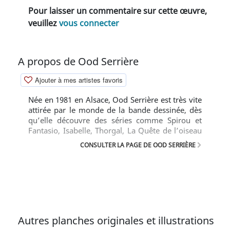
Pour laisser un commentaire sur cette œuvre,
veuillez
vous connecter
A propos de Ood Serrière
Ajouter à mes artistes favoris
Née en 1981 en Alsace, Ood Serrière est très vite
attirée par le monde de la bande dessinée, dès
qu’elle découvre des séries comme Spirou et
Fantasio, Isabelle, Thorgal, La Quête de l’oiseau
du temps, ou Atalante. Après des études
CONSULTER LA PAGE DE OOD SERRIÈRE
d’architecture, elle décide de se consacrer à sa
passion et publie ses premières illustrations sur
des forums comme Café Salé ou Tessa, Baywin.
Elle participe ensuite à différents portfolios et
ouvrages (CFSL, Idées+, Spootnik) avant de
publier des histoires courtes dans Lanfeust Mag.
Elle est très vite accueillie chez Soleil dans la
Autres planches originales et illustrations
collection Blackberry afin de réaliser le fil rouge