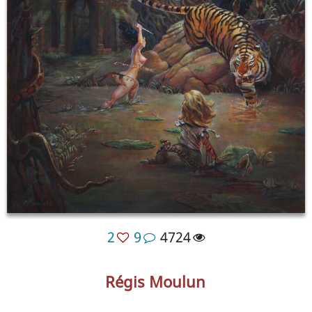
2
9
4724
Régis Moulun