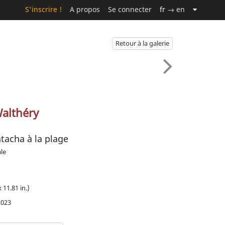
S'inscrire !
A propos
Se connecter
fr
→ en
Retour à la galerie
Walthéry
tacha à la plage
ale
 11.81 in.)
2023