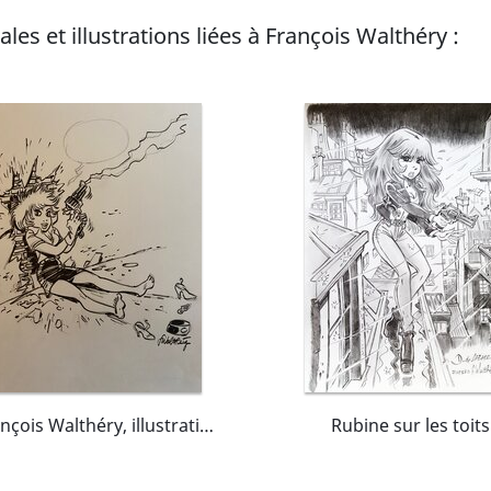
les et illustrations liées à François Walthéry :
François Walthéry, illustration originale, Natacha, "le Recul" .
Rubine sur les toits