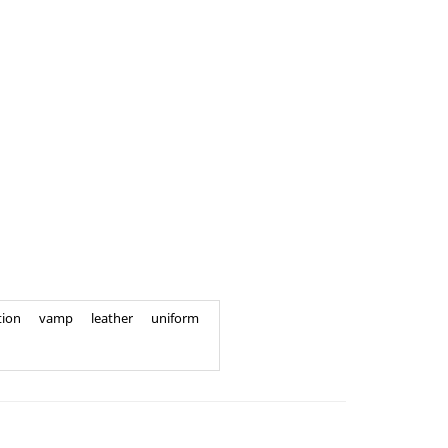
tion
vamp
leather
uniform