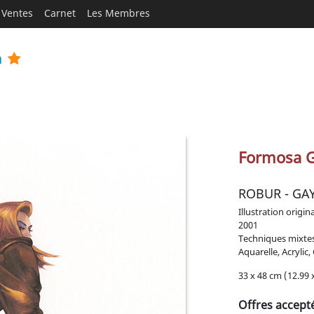
Ventes
Carnet
Les Membres
a
Formosa G
ROBUR - GA
Illustration origin
2001
Techniques mixte
Aquarelle, Acrylic
33 x 48 cm (12.99 x
Offres accept