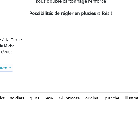
sous double cartonnage renforcé
Possibilités de régler en plusieurs fois !
 à la Terre
in Michel
1/2003
livre
ics
soldiers
guns
Sexy
GilFormosa
original
planche
illustra