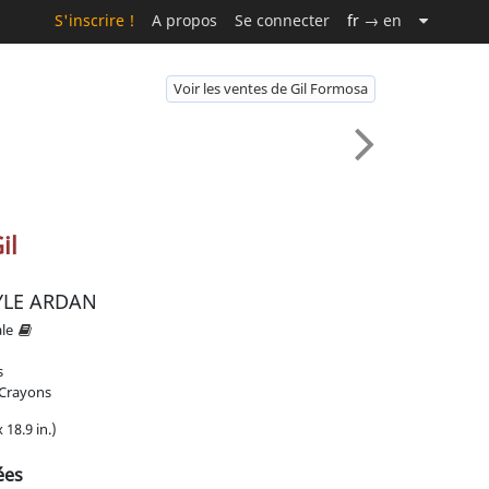
S'inscrire !
A propos
Se connecter
fr
→ en
Voir les ventes de Gil Formosa
il
YLE ARDAN
ale
s
, Crayons
 18.9 in.)
ées